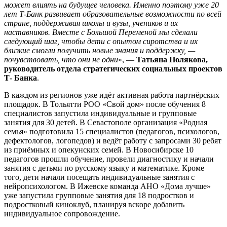
может влиять на будущее человека. Именно поэтому уже 20
лет Т-Банк развивает образовательные возможности по всей
стране, поддерживая школы и вузы, учеников и их
наставников. Вместе с Большой Переменой мы сделали
следующий шаг, чтобы дети с опытом сиротства и их
близкие смогли получить новые знания и поддержку, —
почувствовать, что они не одни
», —
Татьяна Полякова,
руководитель отдела стратегических социальных проектов
Т- Банка
.
В каждом из регионов уже идёт активная работа партнёрских
площадок. В Тольятти РОО «Свой дом» после обучения 8
специалистов запустила индивидуальные и групповые
занятия для 30 детей. В Севастополе организация «Родная
семья» подготовила 15 специалистов (педагогов, психологов,
дефектологов, логопедов) и ведёт работу с запросами 30 ребят
из приёмных и опекунских семей. В Новосибирске 10
педагогов прошли обучение, провели диагностику и начали
занятия с детьми по русскому языку и математике. Кроме
того, дети начали посещать индивидуальные занятия с
нейропсихологом. В Ижевске команда АНО «Дома лучше»
уже запустила групповые занятия для 18 подростков и
подростковый киноклуб, планируя вскоре добавить
индивидуальное сопровождение.