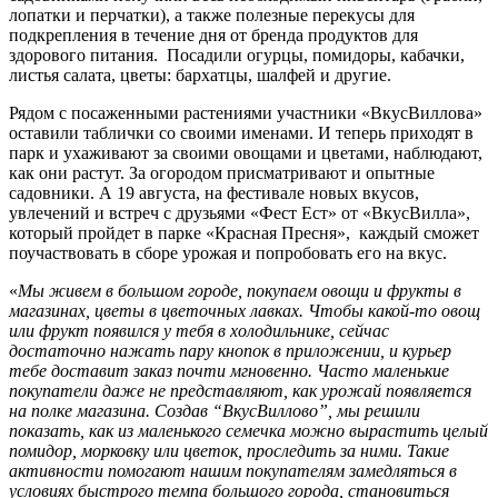
лопатки и перчатки), а также полезные перекусы для
подкрепления в течение дня от бренда продуктов для
здорового питания. Посадили огурцы, помидоры, кабачки,
листья салата, цветы: бархатцы, шалфей и другие.
Рядом с посаженными растениями участники «ВкусВиллова»
оставили таблички со своими именами. И теперь приходят в
парк и ухаживают за своими овощами и цветами, наблюдают,
как они растут. За огородом присматривают и опытные
садовники. А 19 августа, на фестивале новых вкусов,
увлечений и встреч с друзьями «Фест Ест» от «ВкусВилла»,
который пройдет в парке «Красная Пресня», каждый сможет
поучаствовать в сборе урожая и попробовать его на вкус.
«
Мы живем в большом городе, покупаем овощи и фрукты в
магазинах, цветы в цветочных лавках. Чтобы какой-то овощ
или фрукт появился у тебя в холодильнике, сейчас
достаточно нажать пару кнопок в приложении, и курьер
тебе доставит заказ почти мгновенно. Часто маленькие
покупатели даже не представляют, как урожай появляется
на полке магазина. Создав “ВкусВиллово”, мы решили
показать, как из маленького семечка можно вырастить целый
помидор, морковку или цветок, проследить за ними. Такие
активности помогают нашим покупателям замедляться в
условиях быстрого темпа большого города, становиться