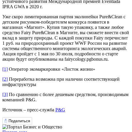
устойчивого развития Международной премией Eventiada
IPRA GWA в 2020 г.
Уже скоро лимитированная партия эколинейки Pure&Clean с
детским рисунком-победителем конкурса появится в
магазинах «Магнит». Купив такую упаковку, а также любое
средство Fairy Pure&Clean в Магните, вы сможете внести свой
вклад в защиту природы. С каждой покупки Fairy перечислит
1 руб. на природоохранный проект WWF России на развитие
системы общественного мониторинга экологических аварий.
Акция пройдет c 1 мая по 30 июля, подробности о старте
акции будут опубликованы на fairycology.pgbonus.ru.
[1]
Оператор экомаркировки «Листок жизни»
[2]
Переработка возможна при наличии соответствующей
инфраструктуры
[3]
По сравнению с более дешевым средством, производимым
компанией P&G.
Источник – пресс-служба
P&G
Поделиться