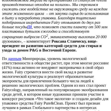
возобновляемой энергии на предприятиях со статусом «Ноль
производственных отходов на полигон». Мы стремимся
снижать свое воздействие на окружающую среду на каждом
этапе жизненного цикла – от закупки сырья до использования
в быту и переработки упаковки. Благодаря тщательно
подобранным ингредиентам
Fairy
отмывают до двух раз
больше посуды
[3]
, что позволяет спасти планету от 500 млн
пластиковых бутылок ежегодно и способствовует
2
сокращению выбросов СО
, эквивалентному выхлопам 20 000
грузовиков»,
– комментирует
Роксана Станческу, вице-
президент по развитию категорий средств для стирки и
ухода за домом P&G в Восточной Европе.
По
данным
Минприроды, уровень экологической
ответственности в обществе растет, при этом многие россияне
(41%) пока активно не внедряют экопривычки в свой образ
жизни. Fairy стремится внести свой вклад в развитие
экологической культуры и реализует образовательные
экопроекты для привлечения большего числа людей к
решению экологических проблем. Одним из них стал проект
Fairycology, направленный на популяризацию экообразования
среди детей, в котором юные художники приняли участие в
конкурсе рисунков «Что такое экология» и создали дизайн для
упаковки средства Fairy Pure&Clean. Проект был признан
лучшим в рамках Глобального партнерства в интересах