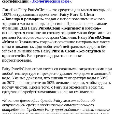
сертификации
«Экологический союз»
.
Линейка Fairy Pure&Clean – это средства для мытья посуды со
100% натуральными ароматами.
Fairy Pure & Clean
«Лаванда и розмарин»
создан с использованием нежного
эфирного масла лаванды из региона Прованс на юго-западе
Франции. Для
Fairy Pure&Clean «Бергамот и имбирь»
используется сложное по составу эфирное масло бергамота из
региона Калабрия около острова Сицилия.
Fairy Pure&Clean
«Мята и Эвкалипт»
содержит сочетание натуральных масел
мяты и эвкалипта. Для любителей нейтральных средств без
запаха в линейке есть
Fairy Pure & Clean «Без отдушек и
красителей»
. Все средства дерматологически
протестированы.
Fairy Pure&Clean справляется со сложными загрязнениями при
любой температуре и прекрасно удаляет жир даже в холодной
воде. Ученые доказали, что снизив температуру воды с 50°С
до 30°С, вы потратите до 50% меньше энергии, чтобы сделать
посуду чистой. Кроме того, c Fairy вы экономите воду, т.к.
средство не требует замачивания и легко смывается.
«
В основе философии бренда
Fairy
лежат забота об
окружающей среде и продвижение ответственного
потребления.
C
редства
Fairy
производятся с использованием