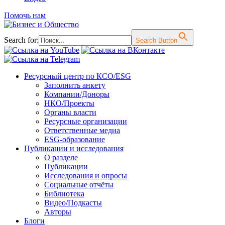
Помочь нам
Search for:
Search Button
Перейти
Ресурсный центр по КСО/ESG
к
Заполнить анкету
содержимому
Компании/Доноры
НКО/Проекты
Органы власти
Ресурсные организации
Ответственные медиа
ESG-образование
Публикации и исследования
О разделе
Публикации
Исследования и опросы
Социальные отчёты
Библиотека
Видео/Подкасты
Авторы
Блоги