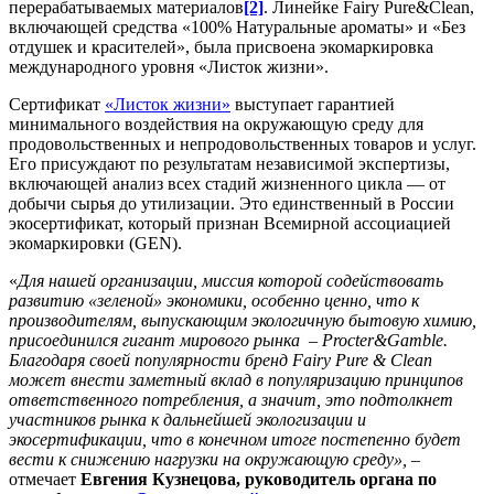
перерабатываемых материалов
[2]
. Линейке Fairy Pure&Clean,
включающей средства «100% Натуральные ароматы» и «Без
отдушек и красителей», была присвоена экомаркировка
международного уровня «Листок жизни».
Сертификат
«Листок жизни»
выступает гарантией
минимального воздействия на окружающую среду для
продовольственных и непродовольственных товаров и услуг.
Его присуждают по результатам независимой экспертизы,
включающей анализ всех стадий жизненного цикла — от
добычи сырья до утилизации. Это единственный в России
экосертификат, который признан Всемирной ассоциацией
экомаркировки (GEN).
«
Для нашей организации, миссия которой содействовать
развитию «зеленой» экономики, особенно ценно, что к
производителям, выпускающим экологичную бытовую химию,
присоединился гигант мирового рынка – Procter&Gamble.
Благодаря своей популярности бренд
Fairy
Pure & Clean
может внести заметный вклад в популяризацию принципов
ответственного потребления, а значит, это подтолкнет
участников рынка к дальнейшей экологизации и
экосертификации, что в конечном итоге постепенно будет
вести к снижению нагрузки на окружающую среду»,
–
отмечает
Евгения Кузнецова, руководитель органа по