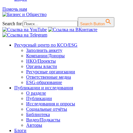
Помочь нам
Search for:
Search Button
Перейти
Ресурсный центр по КСО/ESG
к
Заполнить анкету
содержимому
Компании/Доноры
НКО/Проекты
Органы власти
Ресурсные организации
Ответственные медиа
ESG-образование
Публикации и исследования
О разделе
Публикации
Исследования и опросы
Социальные отчёты
Библиотека
Видео/Подкасты
Авторы
Блоги