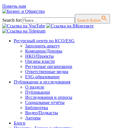
Помочь нам
Search for:
Search Button
Перейти
Ресурсный центр по КСО/ESG
к
Заполнить анкету
содержимому
Компании/Доноры
НКО/Проекты
Органы власти
Ресурсные организации
Ответственные медиа
ESG-образование
Публикации и исследования
О разделе
Публикации
Исследования и опросы
Социальные отчёты
Библиотека
Видео/Подкасты
Авторы
Блоги