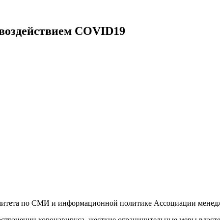
 воздействием COVID19
комитета по СМИ и информационной политике Ассоциации менедже
остранении коронавируса, жесткие ограничительные меры власт