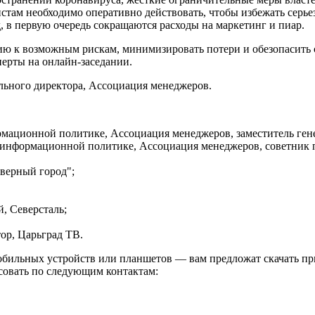
истам необходимо оперативно действовать, чтобы избежать серь
, в первую очередь сокращаются расходы на маркетинг и пиар.
ию к возможным рискам, минимизировать потери и обезопасить 
перты на онлайн-заседании.
льного директора, Ассоциация менеджеров.
ционной политике, Ассоциация менеджеров, заместитель генер
формационной политике, Ассоциация менеджеров, советник пр
верный город";
 Северсталь;
р, Царьград ТВ.
мобильных устройств или планшетов — вам предложат скачать пр
совать по следующим контактам: