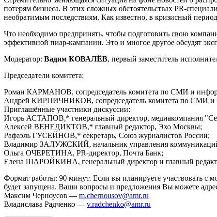
потерям бизнеса. В этих сложных обстоятельствах PR-специал
необратимым последствиям. Как известно, в кризисный период
Что необходимо предпринять, чтобы подготовить свою компан
эффективной пиар-кампании. Это и многое другое обсудят экс
Модератор:
Вадим КОВАЛЁВ
, первый заместитель исполните
Председатели комитета:
Роман КАРМАНОВ, сопредседатель комитета по СМИ и информа
Андрей КИРПИЧНИКОВ, сопредседатель комитета по СМИ и ин
Приглашённые участники дискуссии:
Игорь АСТАПОВ,* генеральный директор, медиакомпания "Се
Алексей ВЕНЕДИКТОВ,* главный редактор, Эхо Москвы;
Рафаэль ГУСЕЙНОВ,* секретарь, Союз журналистов России;
Владимир ЗАЛУЖСКИЙ, начальник управления коммуникаций,
Ольга ОЧЕРЕТИНА, PR-директор, Почта Банк;
Елена ШАРОЙКИНА, генеральный директор и главный редакто
Формат работы: 90 минут. Если вы планируете участвовать с 
будет запущена. Ваши вопросы и предложения Вы можете адре
Максим Черноусов —
m.chernousov@amr.ru
Владислава Радченко —
v.radchenko@amr.ru