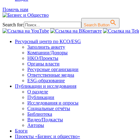
Помочь нам
Search for:
Search Button
Перейти
Ресурсный центр по КСО/ESG
к
Заполнить анкету
содержимому
Компании/Доноры
НКО/Проекты
Органы власти
Ресурсные организации
Ответственные медиа
ESG-образование
Публикации и исследования
О разделе
Публикации
Исследования и опросы
Социальные отчёты
Библиотека
Видео/Подкасты
Авторы
Блоги
Проекты «Бизнес и общество»