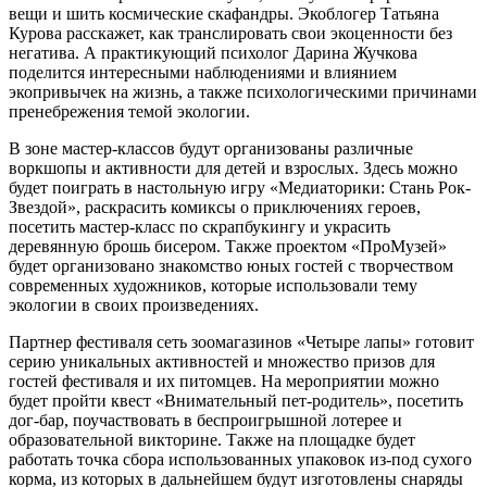
вещи и шить космические скафандры. Экоблогер Татьяна
Курова расскажет, как транслировать свои экоценности без
негатива. А практикующий психолог Дарина Жучкова
поделится интересными наблюдениями и влиянием
экопривычек на жизнь, а также психологическими причинами
пренебрежения темой экологии.
В зоне мастер-классов будут организованы различные
воркшопы и активности для детей и взрослых. Здесь можно
будет поиграть в настольную игру «Медиаторики: Стань Рок-
Звездой», раскрасить комиксы о приключениях героев,
посетить мастер-класс по скрапбукингу и украсить
деревянную брошь бисером. Также проектом «ПроМузей»
будет организовано знакомство юных гостей с творчеством
современных художников, которые использовали тему
экологии в своих произведениях.
Партнер фестиваля сеть зоомагазинов «Четыре лапы» готовит
серию уникальных активностей и множество призов для
гостей фестиваля и их питомцев. На мероприятии можно
будет пройти квест «Внимательный пет-родитель», посетить
дог-бар, поучаствовать в беспроигрышной лотерее и
образовательной викторине. Также на площадке будет
работать точка сбора использованных упаковок из-под сухого
корма, из которых в дальнейшем будут изготовлены снаряды