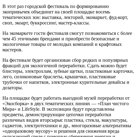
В этот раз городской фестиваль по формированию
экопривычек объединит на своей площадке восемь
тематических зон: выставка, лекторий, экомаркет, фуд-корт,
своп, экоарт, буккроссинг, мастер-классы.
На экомаркете гости фестиваля смогут познакомиться с более
чем 45 этичными брендами и приобрести безопасные и
экологичные товары от молодых компаний и крафтовых
мастеров.
На фестивале будет организован сбор редких и популярных
фракций для экологичной переработки. Сдать можно будет
блистеры, электрохлам, зубные щетки, пластиковые карточки,
лего, силиконовые браслеты, крышечки, пластиковые
трубочки от напитков, электронные курительные девайсы и
дозаторы.
На площадке будет работать выездной музей переработки от
«Экосборка» в двух тематических линиях — «План чистого
Мира» и LifeStyle. В экспозиции будут представлены
предметы, демонстрирующие цепочки переработки
различных видов вторсырья: пластика, стекла, макулатуры,
гаджетов, электротехники и др., многоразовые альтернативы
«одноразовому мусору» и решения для снижения вреда
окружающей среде с помощью сбережения энергии и