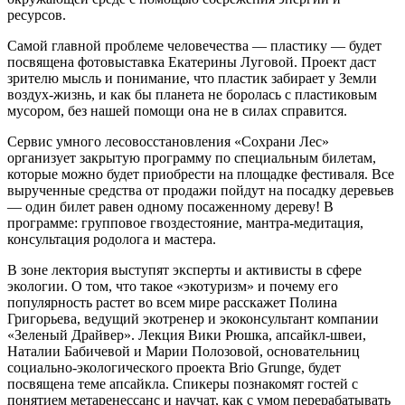
ресурсов.
Самой главной проблеме человечества — пластику — будет
посвящена фотовыставка Екатерины Луговой. Проект даст
зрителю мысль и понимание, что пластик забирает у Земли
воздух-жизнь, и как бы планета не боролась с пластиковым
мусором, без нашей помощи она не в силах справится.
Сервис умного лесовосстановления «Сохрани Лес»
организует закрытую программу по специальным билетам,
которые можно будет приобрести на площадке фестиваля. Все
вырученные средства от продажи пойдут на посадку деревьев
— один билет равен одному посаженному дереву! В
программе: групповое гвоздестояние, мантра-медитация,
консультация родолога и мастера.
В зоне лектория выступят эксперты и активисты в сфере
экологии. О том, что такое «экотуризм» и почему его
популярность растет во всем мире расскажет Полина
Григорьева, ведущий экотренер и экоконсультант компании
«Зеленый Драйвер». Лекция Вики Рюшка, апсайкл-швеи,
Наталии Бабичевой и Марии Полозовой, основательниц
социально-экологического проекта Brio Grunge, будет
посвящена теме апсайкла. Спикеры познакомят гостей с
понятием метаренессанс и научат, как с умом перерабатывать