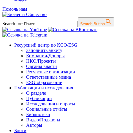
Помочь нам
Search for:
Search Button
Перейти
Ресурсный центр по КСО/ESG
к
Заполнить анкету
содержимому
Компании/Доноры
НКО/Проекты
Органы власти
Ресурсные организации
Ответственные медиа
ESG-образование
Публикации и исследования
О разделе
Публикации
Исследования и опросы
Социальные отчёты
Библиотека
Видео/Подкасты
Авторы
Блоги