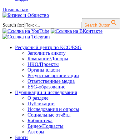
Помочь нам
Search for:
Search Button
Перейти
Ресурсный центр по КСО/ESG
к
Заполнить анкету
содержимому
Компании/Доноры
НКО/Проекты
Органы власти
Ресурсные организации
Ответственные медиа
ESG-образование
Публикации и исследования
О разделе
Публикации
Исследования и опросы
Социальные отчёты
Библиотека
Видео/Подкасты
Авторы
Блоги