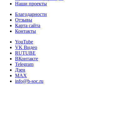
Наши проекты
Благодарности
Отзывы
Карта сайта
Контакты
YouTube
VK Видео
RUTUBE
ВКонтакте
Telegram
Дзен
MAX
info@b-soc.ru
© 1998-2026 «Бизнес и Общество»
Мы используем файлы cookie, чтобы улучшать работу сайта. Пр
Сообщить об опечатке
Текст, который будет отправлен нашим редактор
Отправить