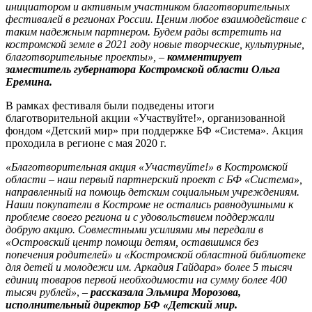
инициатором и активным участником благотворительных
фестивалей в регионах России. Ценим любое взаимодействие с
таким надежным партнером. Будем рады встретить на
костромской земле в 2021 году новые творческие, культурные,
благотворительные проекты»,
–
комментирует
заместитель губернатора Костромской области Ольга
Еремина.
В рамках фестиваля были подведены итоги
благотворительной акции «Участвуйте!», организованной
фондом «Детский мир» при поддержке БФ «Система». Акция
проходила в регионе с мая 2020 г.
«Благотворительная акция «Участвуйте!» в Костромской
области – наш первый партнерский проект с БФ «Система»,
направленный на помощь детским социальным учреждениям.
Наши покупатели в Костроме не остались равнодушными к
проблеме своего региона и с удовольствием поддержали
добрую акцию. Совместными усилиями мы передали в
«Островский центр помощи детям, оставшимся без
попечения родителей» и «Костромской областной библиотеке
для детей и молодежи им. Аркадия Гайдара» более 5 тысяч
единиц товаров первой необходимости на сумму более 400
тысяч рублей»
, –
рассказала Эльмира Морозова,
исполнительный директор БФ «Детский мир.