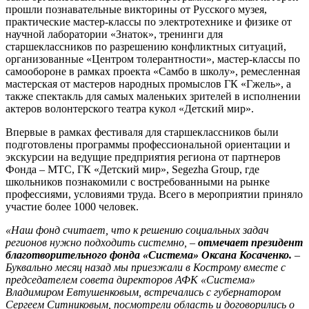
прошли познавательные викторины от Русского музея,
практические мастер-классы по электротехнике и физике от
научной лаборатории «Знаток», тренинги для
старшеклассников по разрешению конфликтных ситуаций,
организованные «Центром толерантности», мастер-классы по
самообороне в рамках проекта «Самбо в школу», ремесленная
мастерская от мастеров народных промыслов ГК «Гжель», а
также спектакль для самых маленьких зрителей в исполнении
актеров волонтерского театра кукол «Детский мир».
Впервые в рамках фестиваля для старшеклассников были
подготовлены программы профессиональной ориентации и
экскурсии на ведущие предприятия региона от партнеров
Фонда – МТС, ГК «Детский мир», Segezha Group, где
школьников познакомили с востребованными на рынке
профессиями, условиями труда. Всего в мероприятии приняло
участие более 1000 человек.
«Наш фонд считает, что к решению социальных задач
регионов нужно подходить системно,
–
отмечает президент
благотворительного фонда «Система» Оксана Косаченко.
–
Буквально месяц назад мы приезжали в Кострому вместе с
председателем совета директоров АФК «Система»
Владимиром Евтушенковым, встречались с губернатором
Сергеем Ситниковым, посмотрели область и договорились о