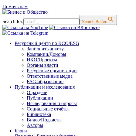
Помочь нам
Search for:
Search Button
Перейти
Ресурсный центр по КСО/ESG
к
Заполнить анкету
содержимому
Компании/Доноры
НКО/Проекты
Органы власти
Ресурсные организации
Ответственные медиа
ESG-образование
Публикации и исследования
О разделе
Публикации
Исследования и опросы
Социальные отчёты
Библиотека
Видео/Подкасты
Авторы
Блоги