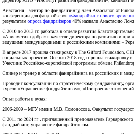
директор АНО «Институт развития фандрайзинга», кандидат и
Анастасия – ментор по фандрайзингу, член Association of Fund
конференции для фандрайзеров
«Фандрайзинг нового времени
результатам
опроса фандрайзеров
40% назвали Анастасию Ложк
С 2010 по 2013 гг. работала в отделе развития Благотворительн
«Арифметика добра» в качестве директора по развитию и привл
ведущими международными и российскими компаниями – PepsiCo
В апреле 2017 прошла стажировку в The Gifford Foundation, 
социальных проектов. Осенью 2018 года прошла стажировку 
Участник Российско-европейской программы обмена Philanthrop
Спикер и тренер в области фандрайзинга на российских и ме
Проводит консультации по стратегическому фандрайзингу, ор
курсов «Управление фандрайзингом», «Построение отношений 
Опыт работы в вузах:
2006-2009 – МГУ имени М.В. Ломоносова, Факультет государст
С 2011 по 2024 гг . приглашенный преподаватель Гарвардског
фандрайзинг, управление фандрайзингом.