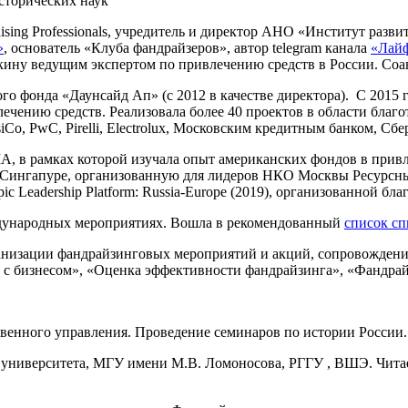
сторических наук
raising Professionals, учредитель и директор АНО «Институт раз
»
, основатель «Клуба фандрайзеров», автор telegram канала
«Лайф
ину ведущим экспертом по привлечению средств в России. Соа
ого фонда «Даунсайд Ап» (с 2012 в качестве директора). C 2015 
ечению средств. Реализовала более 40 проектов в области благ
, PwC, Pirelli, Electrolux, Московским кредитным банком, Сбе
США, в рамках которой изучала опыт американских фондов в при
в Сингапуре, организованную для лидеров НКО Москвы Ресурс
ic Leadership Platform: Russia-Europe (2019), организованной 
ждународных мероприятиях. Вошла в рекомендованный
список сп
ганизации фандрайзинговых мероприятий и акций, сопровождени
с бизнесом», «Оценка эффективности фандрайзинга», «Фандрай
венного управления. Проведение семинаров по истории России.
о университета, МГУ имени М.В. Ломоносова, РГГУ , ВШЭ. Чита