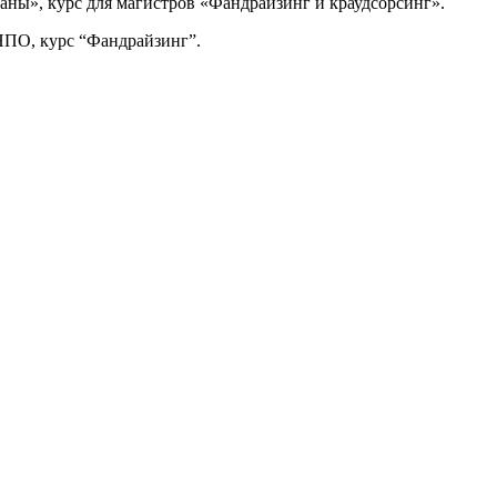
таны», курс для магистров «Фандрайзинг и краудсорсинг».
 НПО, курс “Фандрайзинг”.