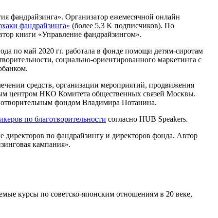
вития фандрайзинга». Организатор ежемесячной онлайн
хаки фандрайзинга»
(более 5,3 K подписчиков). По
втор книги «Управление фандрайзингом».
года по май 2020 гг. работала в фонде помощи детям-сиротам
отворительности, социально-ориентированного маркетинга с
рбанком.
влечении средств, организации мероприятий, продвижения
ным центром НКО Комитета общественных связей Москвы.
благотворительным фондом Владимира Потанина.
икеров по благотворительности
согласно HUB Speakers.
е директоров по фандрайзингу и директоров фонда. Автор
зинговая кампания».
емые курсы по советско-японским отношениям в 20 веке,