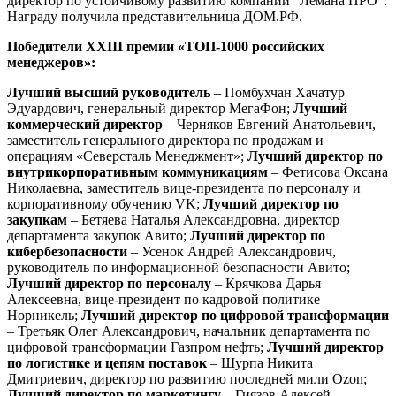
директор по устойчивому развитию компании “Лемана ПРО”.
Награду получила представительница ДОМ.РФ.
Победители XXIII премии «ТОП-1000 российских
менеджеров»:
Лучший высший руководитель
– Помбухчан Хачатур
Эдуардович, генеральный директор МегаФон;
Лучший
коммерческий директор
– Черняков Евгений Анатольевич,
заместитель генерального директора по продажам и
операциям «Северсталь Менеджмент»;
Лучший директор по
внутрикорпоративным коммуникациям
– Фетисова Оксана
Николаевна, заместитель вице-президента по персоналу и
корпоративному обучению VK;
Лучший директор по
закупкам
– Бетяева Наталья Александровна, директор
департамента закупок Авито;
Лучший директор по
кибербезопасности
– Усенок Андрей Александрович,
руководитель по информационной безопасности Авито;
Лучший директор по персоналу
– Крячкова Дарья
Алексеевна, вице-президент по кадровой политике
Норникель;
Лучший директор по цифровой трансформации
– Третьяк Олег Александрович, начальник департамента по
цифровой трансформации Газпром нефть;
Лучший директор
по логистике и цепям поставок
– Шурпа Никита
Дмитриевич, директор по развитию последней мили Ozon;
Лучший директор по маркетингу
– Гиязов Алексей