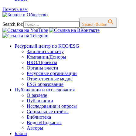
Помочь нам
Search for:
Search Button
Перейти
Ресурсный центр по КСО/ESG
к
Заполнить анкету
содержимому
Компании/Доноры
НКО/Проекты
Органы власти
Ресурсные организации
Ответственные медиа
ESG-образование
Публикации и исследования
О разделе
Публикации
Исследования и опросы
Социальные отчёты
Библиотека
Видео/Подкасты
Авторы
Блоги