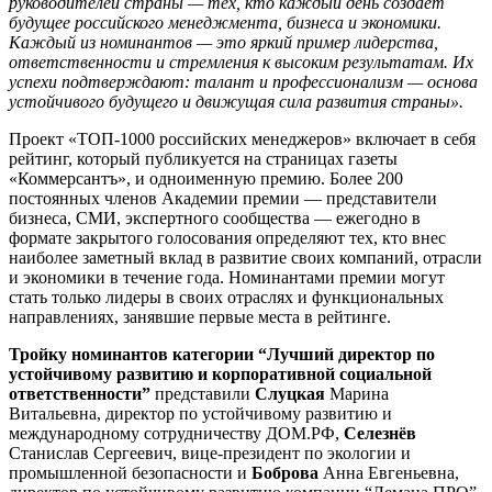
руководителей страны — тех, кто каждый день создает
будущее российского менеджмента, бизнеса и экономики.
Каждый из номинантов — это яркий пример лидерства,
ответственности и стремления к высоким результатам. Их
успехи подтверждают: талант и профессионализм — основа
устойчивого будущего и движущая сила развития страны».
Проект «ТОП-1000 российских менеджеров» включает в себя
рейтинг, который публикуется на страницах газеты
«Коммерсантъ», и одноименную премию. Более 200
постоянных членов Академии премии — представители
бизнеса, СМИ, экспертного сообщества — ежегодно в
формате закрытого голосования определяют тех, кто внес
наиболее заметный вклад в развитие своих компаний, отрасли
и экономики в течение года. Номинантами премии могут
стать только лидеры в своих отраслях и функциональных
направлениях, занявшие первые места в рейтинге.
Тройку номинантов категории “Лучший директор по
устойчивому развитию и корпоративной социальной
ответственности”
представили
Слуцкая
Марина
Витальевна, директор по устойчивому развитию и
международному сотрудничеству ДОМ.РФ,
Селезнёв
Станислав Сергеевич, вице-президент по экологии и
промышленной безопасности и
Боброва
Анна Евгеньевна,