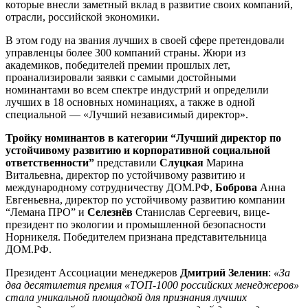
которые внесли заметный вклад в развитие своих компаний,
отрасли, российской экономики.
В этом году на звания лучших в своей сфере претендовали
управленцы более 300 компаний страны. Жюри из
академиков, победителей премии прошлых лет,
проанализировали заявки с самыми достойными
номинантами во всем спектре индустрий и определили
лучших в 18 основных номинациях, а также в одной
специальной — «Лучший независимый директор».
Тройку номинантов в категории “Лучший директор по
устойчивому развитию и корпоративной социальной
ответственности”
представили
Слуцкая
Марина
Витальевна, директор по устойчивому развитию и
международному сотрудничеству ДОМ.РФ,
Боброва
Анна
Евгеньевна, директор по устойчивому развитию компании
“Лемана ПРО” и
Селезнёв
Станислав Сергеевич, вице-
президент по экологии и промышленной безопасности
Норникеля. Победителем признана представительница
ДОМ.РФ.
Президент Ассоциации менеджеров
Дмитрий Зеленин
:
«За
два десятилетия премия «ТОП-1000 российских менеджеров»
стала уникальной площадкой для признания лучших