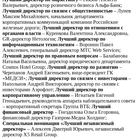
Валерьевич, директор розничного бизнеса Альфа-Банк;
Лучший директор по связям с общественностью
– Лунев
Максим Михайлович, начальник департамента
корпоративных коммуникаций компании Российские
железные дороги;
Лучший директор по отношениям с
органами власти
– Куренкова Валентина Александровна,
GR-директор Нетология;
Лучший директор по
информационным технологиям
– Воронин Павел
Алексеевич, генеральный директор МТС Web Services;
Лучший директор по правовым вопросам
– Балабанова
Наталья Васильевна, директор юридического департамента
Cosmos Hotel Group;
Лучший директор по развитию
–
Черепанов Андрей Евгеньевич, вице-президент ГК
«МЕДСИ»;
Лучший директор по связям с инвесторами
–
Напольнов Андрей Викторович, директор по связям с
инвесторами Аэрофлот;
Лучший директор по
корпоративному управлению
– Игнатьев Евгений
Геннадьевич, руководитель аппарата наблюдательного совета
– корпоративный секретарь Группа ВТБ;
Лучший
финансовый директор
– Гнездилова Ольга Егоровна,
финансовый директор Газпром-Медиа Холдинг;
Специальная номинация «Лучший независимый
директор»
– Алексеев Дмитрий Юрьевич, независимый
директор Х5 Retail Group.