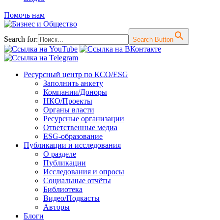
Помочь нам
Search for:
Search Button
Перейти
Ресурсный центр по КСО/ESG
к
Заполнить анкету
содержимому
Компании/Доноры
НКО/Проекты
Органы власти
Ресурсные организации
Ответственные медиа
ESG-образование
Публикации и исследования
О разделе
Публикации
Исследования и опросы
Социальные отчёты
Библиотека
Видео/Подкасты
Авторы
Блоги