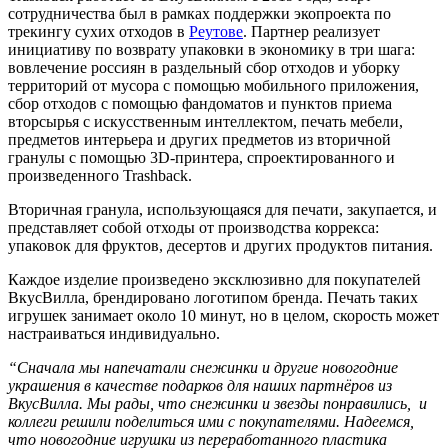
сотрудничества был в рамках поддержки экопроекта по
трекингу сухих отходов в
Реутове
. Партнер
реализует
инициативу по возврату упаковки в экономику в три шага:
вовлечение россиян в раздельный сбор отходов и уборку
территорий от мусора с помощью мобильного приложения,
сбор отходов с помощью фандоматов и пунктов приема
вторсырья с искусственным интеллектом, печать мебели,
предметов интерьера и других предметов из вторичной
гранулы с помощью 3D-принтера, спроектированного и
произведенного Trashback.
Вторичная гранула, использующаяся для печати, закупается, и
представляет собой отходы от производства коррекса:
упаковок для фруктов, десертов и других продуктов питания.
Каждое изделие произведено эксклюзивно для покупателей
ВкусВилла, брендировано логотипом бренда. Печать таких
игрушек занимает около 10 минут, но в целом, скорость может
настраиваться индивидуально.
“Сначала мы напечатали снежинки и другие новогодние
украшения в качестве подарков для наших партнёров из
ВкусВилла. Мы рады, что снежинки и звезды понравились, и
коллеги решили поделиться ими с покупателями. Надеемся,
что новогодние игрушки из переработанного пластика