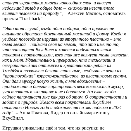
станут украшением многих новогодних елок и внесут
небольшой вклад в общее дело – снижения негативного
влияния человека на природу”, –
Алексей Маслов, основатель
проекта “Trashback”.
“Это тот случай, когда один подарок, одно проявление
внимание обретает безграничный масштаб и форму. Когда я
увидела новогодние игрушки из вторичного пластика – это
была звезда – поймала себя на мысли, что это именно то,
что воплощает ВкусВилл и хочется поделиться этим
товаром с покупателями, кого так же волнует тема экологии,
как и меня. Удивительно и прекрасно, что технологии и
безграничный эко оптимизм и креативность ребят из
TrashBack позволяет делать стильные, необычные вещи из
“прошлогодних” коррекс-контейнеров, из пластиковых гранул.
Они дали мусору новую жизнь, а мне вдохновение –
продолжать и дальше сортировать весь возможный мусор,
участвовать в эко акциях и не сдаваться. На ёлке звезда
сейчас напоминает мне как раз об этом. О сопричастности и
заботе о природе. Желаю всем покупателям ВкусВилл
отличного Нового года и вдохновения на эко подвиги в 2024
году”,
– Анна Платова, Лидер по онлайн-маркетингу
ВкусВилл.
Игрушки уникальны ещё и тем, что их рисунки не