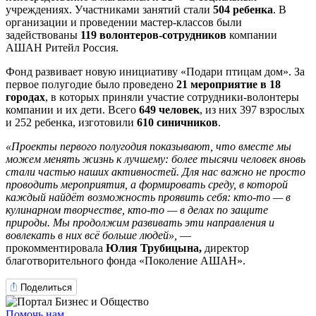
учреждениях. Участниками занятий стали
504 ребенка
. В
организации и проведении мастер-классов были
задействованы
119 волонтеров-сотрудников
компании
АШАН Ритейл Россия.
Фонд развивает новую инициативу «Подари птицам дом». За
первое полугодие было проведено
21
мероприятие в 18
городах
, в которых приняли участие сотрудники-волонтеры
компании и их дети. Всего
649 человек
, из них 397 взрослых
и 252 ребенка, изготовили
610
синичников
.
«Проекты первого полугодия показывают, что вместе мы
можем менять жизнь к лучшему: более тысячи человек вновь
стали частью наших активностей. Для нас важно не просто
проводить мероприятия, а формировать среду, в которой
каждый найдёт возможность проявить себя: кто-то
—
в
кулинарном творчестве, кто-то
—
в делах по защите
природы. Мы продолжим развивать эти направления и
вовлекать в них всё больше людей»,
—
прокомментировала
Юлия Трубицына,
директор
благотворительного фонда «Поколение АШАН».
Поделиться
Помочь нам