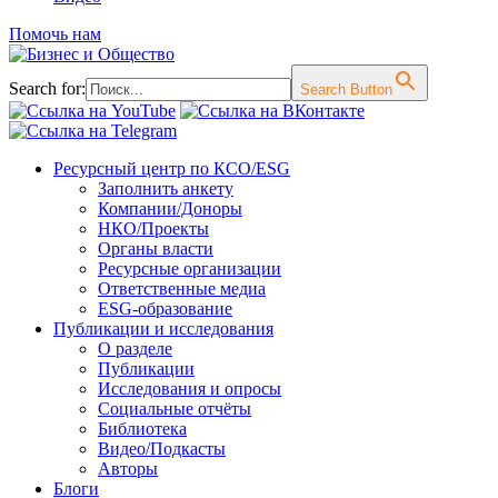
Помочь нам
Search for:
Search Button
Перейти
Ресурсный центр по КСО/ESG
к
Заполнить анкету
содержимому
Компании/Доноры
НКО/Проекты
Органы власти
Ресурсные организации
Ответственные медиа
ESG-образование
Публикации и исследования
О разделе
Публикации
Исследования и опросы
Социальные отчёты
Библиотека
Видео/Подкасты
Авторы
Блоги