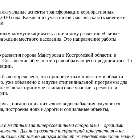
и актуальные аспекты трансформации корпоративных
2030 года. Каждый из участников смог высказать мнение и
м.
ативным коммуникациям и устойчивому развитию «Свезы»
ва жизни местного населения. Это направление работы
 развития города Мантурова в Костромской области, в
. Соглашение об участии градообразующего предприятия в 15
зации.
я было определено, что приоритетным проектом в области
го, уже объявлено о запуске стипендиальной программы для
же «Свеза» принимает финансовое участие в ремонте и
фии.
круга, организация питьевого водоснабжения, улучшится
я, построены новые дороги и социальные объекты,
вии с местными заинтересованными сторонами – органами
льности. Для нас развитие территорий присутствия – не
ьщиками. От них во многом зависит жизнедеятельность малых