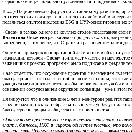
формировании региональной устойчивости и поделилась своим
В ходе Национального форума по устойчивому развитию, орга
стратегических подходов и практических действий в интересах
поделиться опытом внедрения ESG и ЦУР-ориентированных эл
«Свеза» в рамках одного из круглых столов представила свои
Валентина Лихачева
рассказала о программах, которые реали
закреплено, в том числе, и в Стратегии развития компании до 2
Одним из примеров корпоративной активности в области устой
реализации которой «Свеза» принимает участие в партнерстве
важнейших проектах программы было подписано в феврале теку
Надо отметить, что обсуждение проектов с населением являетс
благоустройства города станет обновление стадиона, который 
учащихся медицинских вузов, чтобы по окончанию учебы они 
оснащении оборудованием окружной больницы – уже в этом го
Планируется, что в ближайшие 5 лет в Мантурове решатся так
качество медицинских и образовательных услуг, будут подгот
благоустроены дворы и общественные пространства.
«
Аналогичные процессы мы в скором времени запустим и в др
власти, бизнесом, НКО и широкой общественностью, это помо
просто слова. Четыре из семи комбинатов «Свезы» являются