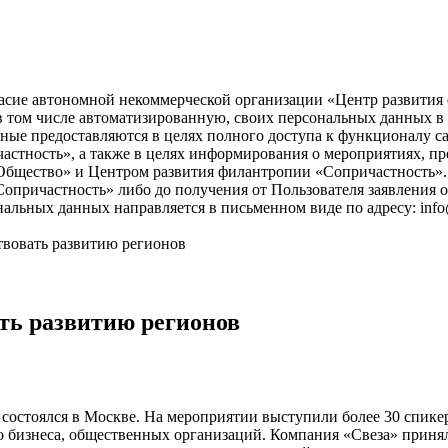
асие автономной некоммерческой организации «Центр развития ф
), в том числе автоматизированную, своих персональных данных 
ые предоставляются в целях полного доступа к функционалу с
астность», а также в целях информирования о мероприятиях, пр
бщество» и Центром развития филантропии «Сопричастность». 
причастность» либо до получения от Пользователя заявления о
нальных данных направляется в письменном виде по адресу: info
ствовать развитию регионов
ать развитию регионов
остоялся в Москве. На мероприятии выступили более 30 спикеро
 бизнеса, общественных организаций. Компания «Свеза» принял