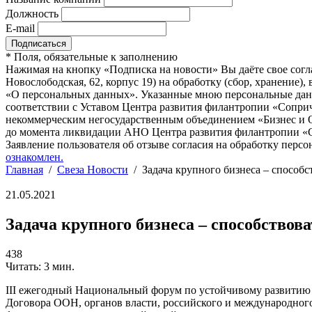
Должность
E-mail
*
Поля, обязательные к заполнению
Нажимая на кнопку «Подписка на новости» Вы даёте свое согл
Новослободская, 62, корпус 19) на обработку (сбор, хранение
«О персональных данных». Указанные мною персональные данн
соответствии с Уставом Центра развития филантропии «Соприч
некоммерческим негосударственным объединением «Бизнес и О
до момента ликвидации АНО Центра развития филантропии «Со
Заявление пользователя об отзыве согласия на обработку персо
ознакомлен.
Главная
/
Свеза Новости
/
Задача крупного бизнеса – способ
21.05.2021
Задача крупного бизнеса – способствов
438
Читать: 3 мин.
III ежегодный Национальный форум по устойчивому развитию с
Договора ООН, органов власти, российского и международного