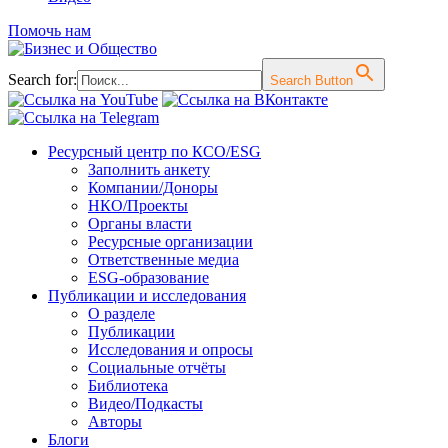
Помочь нам
Search for:
Search Button
Перейти
Ресурсный центр по КСО/ESG
к
Заполнить анкету
содержимому
Компании/Доноры
НКО/Проекты
Органы власти
Ресурсные организации
Ответственные медиа
ESG-образование
Публикации и исследования
О разделе
Публикации
Исследования и опросы
Социальные отчёты
Библиотека
Видео/Подкасты
Авторы
Блоги