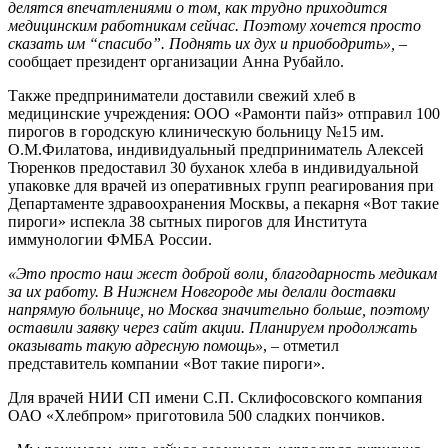
делятся впечатлениями о том, как трудно приходится
медицинским работникам сейчас. Поэтому хочется просто
сказать им “спасибо”. Поднять их дух и приободрить»,
–
сообщает президент организации Анна Рубайло.
Также предприниматели доставили свежий хлеб в
медицинские учреждения: ООО «Рамонти пайз» отправил 100
пирогов в городскую клиническую больницу №15 им.
О.М.Филатова, индивидуальный предприниматель Алексей
Тюренков предоставил 30 буханок хлеба в индивидуальной
упаковке для врачей из оперативных групп реагирования при
Департаменте здравоохранения Москвы, а пекарня «Вот такие
пироги» испекла 38 сытных пирогов для Института
иммунологии ФМБА России.
«Это просто наш жест доброй воли, благодарность медикам
за их работу. В Нижнем Новгороде мы делали доставки
напрямую больнице, но Москва значительно больше, поэтому
оставили заявку через сайт акции. Планируем продолжать
оказывать такую адресную помощь»
, – отметил
представитель компании «Вот такие пироги».
Для врачей НИИ СП имени С.П. Склифосовского компания
ОАО «Хлебпром» приготовила 500 сладких пончиков.