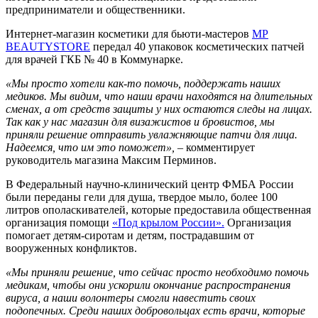
предприниматели и общественники.
Интернет-магазин косметики для бьюти-мастеров
MP
BEAUTYSTORE
передал 40 упаковок косметических патчей
для врачей ГКБ № 40 в Коммунарке.
«Мы просто хотели как-то помочь, поддержать наших
медиков. Мы видим, что наши врачи находятся на длительных
сменах, а от средств защиты у них остаются следы на лицах.
Так как у нас магазин для визажистов и бровистов, мы
приняли решение отправить увлажняющие патчи для лица.
Надеемся, что им это поможет»,
– комментирует
руководитель магазина Максим Перминов.
В Федеральный научно-клинический центр ФМБА России
были переданы гели для душа, твердое мыло, более 100
литров ополаскивателей, которые предоставила общественная
организация помощи
«Под крылом России».
Организация
помогает детям-сиротам и детям, пострадавшим от
вооруженных конфликтов.
«Мы приняли решение, что сейчас просто необходимо помочь
медикам, чтобы они ускорили окончание распространения
вируса, а наши волонтеры смогли навестить своих
подопечных. Среди наших добровольцах есть врачи, которые