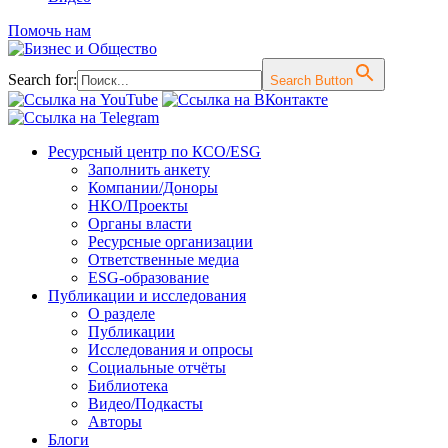
Помочь нам
Search for:
Search Button
Перейти
Ресурсный центр по КСО/ESG
к
Заполнить анкету
содержимому
Компании/Доноры
НКО/Проекты
Органы власти
Ресурсные организации
Ответственные медиа
ESG-образование
Публикации и исследования
О разделе
Публикации
Исследования и опросы
Социальные отчёты
Библиотека
Видео/Подкасты
Авторы
Блоги