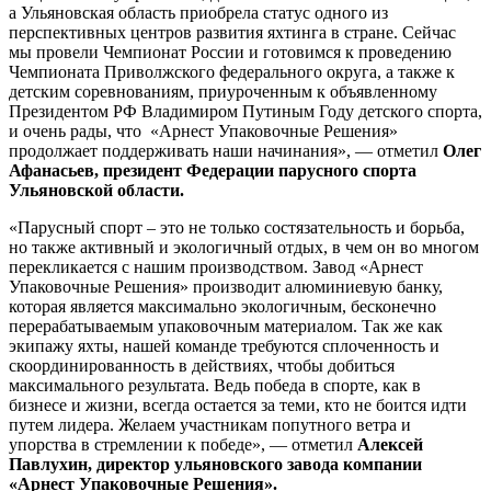
а Ульяновская область приобрела статус одного из
перспективных центров развития яхтинга в стране. Сейчас
мы провели Чемпионат России и готовимся к проведению
Чемпионата Приволжского федерального округа, а также к
детским соревнованиям, приуроченным к объявленному
Президентом РФ Владимиром Путиным Году детского спорта,
и очень рады, что «Арнест Упаковочные Решения»
продолжает поддерживать наши начинания», — отметил
Олег
Афанасьев, президент Федерации парусного спорта
Ульяновской области.
«Парусный спорт – это не только состязательность и борьба,
но также активный и экологичный отдых, в чем он во многом
перекликается с нашим производством. Завод «Арнест
Упаковочные Решения» производит алюминиевую банку,
которая является максимально экологичным, бесконечно
перерабатываемым упаковочным материалом. Так же как
экипажу яхты, нашей команде требуются сплоченность и
скоординированность в действиях, чтобы добиться
максимального результата. Ведь победа в спорте, как в
бизнесе и жизни, всегда остается за теми, кто не боится идти
путем лидера. Желаем участникам попутного ветра и
упорства в стремлении к победе», — отметил
Алексей
Павлухин, директор ульяновского завода компании
«Арнест Упаковочные Решения».