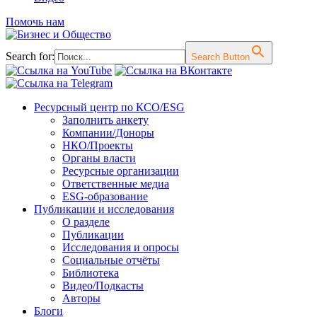
Помочь нам
Search for:
Search Button
Перейти
Ресурсный центр по КСО/ESG
к
Заполнить анкету
содержимому
Компании/Доноры
НКО/Проекты
Органы власти
Ресурсные организации
Ответственные медиа
ESG-образование
Публикации и исследования
О разделе
Публикации
Исследования и опросы
Социальные отчёты
Библиотека
Видео/Подкасты
Авторы
Блоги