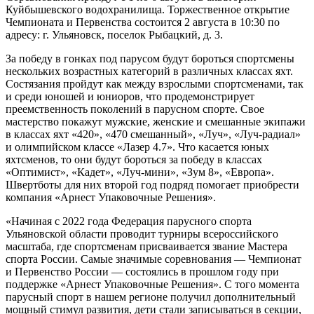
Куйбышевского водохранилища. Торжественное открытие
Чемпионата и Первенства состоится 2 августа в 10:30 по
адресу: г. Ульяновск, поселок Рыбацкий, д. 3.
За победу в гонках под парусом будут бороться спортсмены
нескольких возрастных категорий в различных классах яхт.
Состязания пройдут как между взрослыми спортсменами, так
и среди юношей и юниоров, что продемонстрирует
преемственность поколений в парусном спорте. Свое
мастерство покажут мужские, женские и смешанные экипажи
в классах яхт «420», «470 смешанный», «Луч», «Луч-радиал»
и олимпийском классе «Лазер 4.7». Что касается юных
яхтсменов, то они будут бороться за победу в классах
«Оптимист», «Кадет», «Луч-мини», «Зум 8», «Европа».
Швертботы для них второй год подряд помогает приобрести
компания «Арнест Упаковочные Решения».
«Начиная с 2022 года Федерация парусного спорта
Ульяновской области проводит турниры всероссийского
масштаба, где спортсменам присваивается звание Мастера
спорта России. Самые значимые соревнования — Чемпионат
и Первенство России — состоялись в прошлом году при
поддержке «Арнест Упаковочные Решения». С того момента
парусный спорт в нашем регионе получил дополнительный
мощный стимул развития, дети стали записываться в секции,