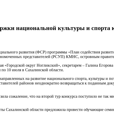
ержки национальной культуры и спорта 
оциального развития (ФСР) программы «План содействия разви
полномоченных представителей (РСУП) КМНС, островным правит
ая «Городской округ Ногликский», секретарем – Галина Егоро
я по 10 июля в Сахалинской области.
 направленных на развитие национального спорта, культуры и 
дставителей районов неоднократно возвращаться к поданным до
ла сожаление, что на второй тур конкурса поступило не так мн
латы Сахалинской области предложила провести обучающие се