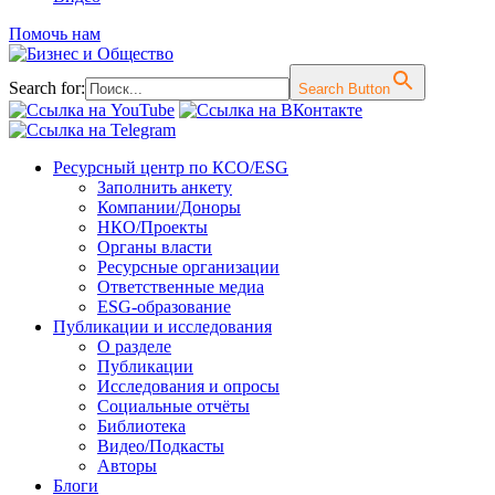
Помочь нам
Search for:
Search Button
Перейти
Ресурсный центр по КСО/ESG
к
Заполнить анкету
содержимому
Компании/Доноры
НКО/Проекты
Органы власти
Ресурсные организации
Ответственные медиа
ESG-образование
Публикации и исследования
О разделе
Публикации
Исследования и опросы
Социальные отчёты
Библиотека
Видео/Подкасты
Авторы
Блоги