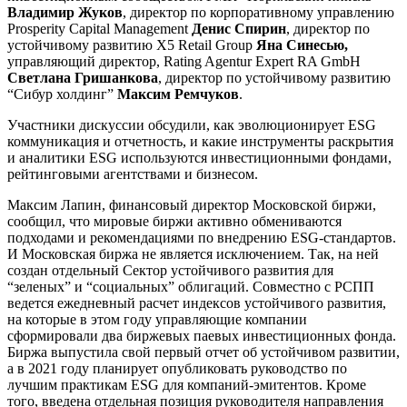
Владимир Жуков
, директор по корпоративному управлению
Prosperity Capital Management
Денис Спирин
, директор по
устойчивому развитию X5 Retail Group
Яна Синесью,
управляющий директор, Rating Agentur Expert RA GmbH
Светлана Гришанкова
, директор по устойчивому развитию
“Сибур холдинг”
Максим Ремчуков
.
Участники дискуссии обсудили, как эволюционирует ESG
коммуникация и отчетность, и какие инструменты раскрытия
и аналитики ESG используются инвестиционными фондами,
рейтинговыми агентствами и бизнесом.
Максим Лапин, финансовый директор Московской биржи,
сообщил, что мировые биржи активно обмениваются
подходами и рекомендациями по внедрению ESG-стандартов.
И Московская биржа не является исключением. Так, на ней
создан отдельный Сектор устойчивого развития для
“зеленых” и “социальных” облигаций. Совместно с РСПП
ведется ежедневный расчет индексов устойчивого развития,
на которые в этом году управляющие компании
сформировали два биржевых паевых инвестиционных фонда.
Биржа выпустила свой первый отчет об устойчивом развитии,
а в 2021 году планирует опубликовать руководство по
лучшим практикам ESG для компаний-эмитентов. Кроме
того, введена отдельная позиция руководителя направления