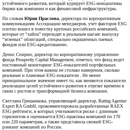
устойчивого развития, который курирует ESG-инициативы
биржи как компании и как финансовой инфраструктуры.
По словам
Юрия Праслова
, директора по корпоративным
коммуникациям Ассоциации менеджеров, учет факторов ESG
плотно вошел в повестку крупных российских компаний,
которые от “хайпа” переходят к реальным шагам: выпуску
“зеленых” облигаций, специально окрашенных паевых
фондов или ESG-кредитованию.
Денис Спирин, директор по корпоративному управлению
фонда Prosperity Capital Management, отметил, что фонд ведет
постоянный мониторинг ESG-показателей портфельных
компаний. При этом важны не столько намерения, сколько
реальные и плановые ESG-показатели . Не менее
принципиальное значение имеет то, как меняются показатели
реализации целей устойчивого развития в отрезке времени в
связи с ростом и трансформацией бизнеса компании.
Светлана Гришанкова, управляющий директор, Rating Agentur
Expert RA GmbH, прокомментировала разработанные RAEX
ESG-рейтинги, в которых учитываются риски с длинным
горизонтом и оценивается ESG-практика компаний по 170
или 220 параметрам, а также представила свежий ESG-
рэнкинг компаний по России.