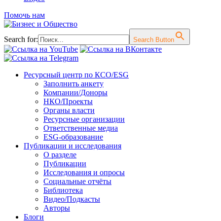
Помочь нам
Search for:
Search Button
Перейти
Ресурсный центр по КСО/ESG
к
Заполнить анкету
содержимому
Компании/Доноры
НКО/Проекты
Органы власти
Ресурсные организации
Ответственные медиа
ESG-образование
Публикации и исследования
О разделе
Публикации
Исследования и опросы
Социальные отчёты
Библиотека
Видео/Подкасты
Авторы
Блоги