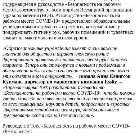
содержащиеся в руководстве «Безопасность на рабочем
месте», соответствуют всем нормам Всемирной организации
здравоохранения (ВОЗ). Руководство «Безопасность на
рабочем месте: COVID-19» предоставляет образовательным
учреждениям инструменты и ресурсы, которые помогут
поддерживать гигиену рук, рабочих помещений и туалетных
комнат на максимально высоком уровне.
«
Образовательные учреждения имеют очень важное
значение для общества и играют ключевую роль в
формировании правильных привычек гигиены рук с раннего
возраста. Теперь они столкнутся с новыми проблемами в
обеспечении надлежащего гигиенического протокола, когда
эти объекты вновь откроются»
, –
сказала Анна Кенигсон
Купманс, директор по маркетингу компании
Essity
. –
«
Торговая марка
Tork
разработала руководство
«Безопасность на рабочем месте:
COVID
-19», чтобы помочь
учебным заведениям ввести усиленный гигиенический режим
во всех помещениях, научить детей, подростков и взрослых
эффективным методам гигиены рук, чтобы они могли
чувствовать себя в полной безопасности».
Руководство Tork «Безопасность на рабочем месте: COVID-
19» включает: