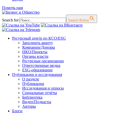
Помочь нам
Search for:
Search Button
Перейти
Ресурсный центр по КСО/ESG
к
Заполнить анкету
содержимому
Компании/Доноры
НКО/Проекты
Органы власти
Ресурсные организации
Ответственные медиа
ESG-образование
Публикации и исследования
О разделе
Публикации
Исследования и опросы
Социальные отчёты
Библиотека
Видео/Подкасты
Авторы
Блоги