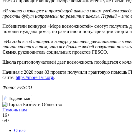
FESCO проводит конкурс «Море возможностей» уже пятый год. 
«Я узнала о конкурсе и проходящей школе в своем учебном зав
проекты будут направлены на развитие школы. Первый – это 
Победители конкурса «Море возможностей» смогут получить д
помощи нуждающимся, по развитию и популяризации спорта и
«Из года в год интерес к конкурсу растет, увеличивается ко
причин кроется в том, что все больше людей получают полезн
Семиз
, руководитель социальных проектов FESCO.
Школа грантополучателей дает возможность пообщаться с колле
Начиная с 2020 года 83 проекта получили грантовую помощь F
сайте:
https://more.1vit.org/
.
Фото: FESCO
Поделиться
Помочь нам
16+
697
О нас