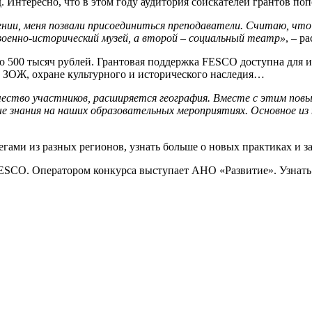
Интересно, что в этом году аудитория соискателей грантов по
едении, меня позвали присоединиться преподаватели. Считаю, чт
военно-исторический музей, а второй – социальный театр»
, – р
о 500 тысяч рублей. Грантовая поддержка FESCO доступна для и
 ЗОЖ, охране культурного и исторического наследия…
личество участников, расширяется география. Вместе с этим пов
ые знания на наших образовательных мероприятиях. Основное из
гами из разных регионов, узнать больше о новых практиках и за
ESCO. Оператором конкурса выступает АНО «Развитие». Узнать п