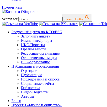
Помочь нам
Search for:
Search Button
Перейти
Ресурсный центр по КСО/ESG
к
Заполнить анкету
содержимому
Компании/Доноры
НКО/Проекты
Органы власти
Ресурсные организации
Ответственные медиа
ESG-образование
Публикации и исследования
О разделе
Публикации
Исследования и опросы
Социальные отчёты
Библиотека
Видео/Подкасты
Авторы
Блоги
Проекты «Бизнес и общество»