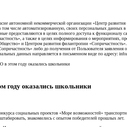
асие автономной некоммерческой организации «Центр развития ф
), в том числе автоматизированную, своих персональных данных 
ые предоставляются в целях полного доступа к функционалу с
астность», а также в целях информирования о мероприятиях, пр
бщество» и Центром развития филантропии «Сопричастность». 
причастность» либо до получения от Пользователя заявления о
нальных данных направляется в письменном виде по адресу: info
O в этом году оказались школьники
ом году оказались школьники
конкурса социальных проектов «Море возможностей» транспорт
штабировать, знакомились с опытом победителей прошлых лет.