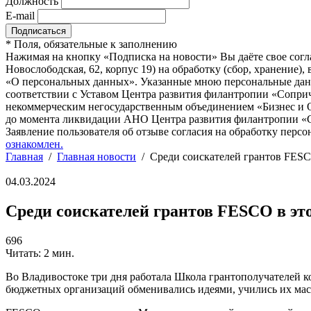
Должность
E-mail
*
Поля, обязательные к заполнению
Нажимая на кнопку «Подписка на новости» Вы даёте свое согл
Новослободская, 62, корпус 19) на обработку (сбор, хранение
«О персональных данных». Указанные мною персональные данн
соответствии с Уставом Центра развития филантропии «Соприч
некоммерческим негосударственным объединением «Бизнес и О
до момента ликвидации АНО Центра развития филантропии «Со
Заявление пользователя об отзыве согласия на обработку персо
ознакомлен.
Главная
/
Главная новости
/
Среди соискателей грантов FESC
04.03.2024
Среди соискателей грантов FESCO в эт
696
Читать: 2 мин.
Во Владивостоке три дня работала Школа грантополучателей 
бюджетных организаций обменивались идеями, учились их мас