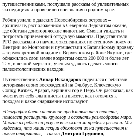
путешественниками, послушали рассказы об увлекательных
экспедициях и проверили свои знания о родном крае.
Ребята узнали о далеких Новосибирских островах –
архипелаге, расположенном в Северном Ледовитом океане,
где обитали доисторические животные. Смогли увидеть и
потрогать привезенный оттуда зуб мамонта. Представители
РГО рассказали о научных экспедициях по степному поясу от
Венгрии до Монголии и путешествии к Батагайскому провалу
– термокарстовой впадине в Верхоянском районе Якутии, где
обнажились слои земли возрастом около 200 000 и более лет.
Там, в вечной мерзлоте, ученым удалось сделать много
палеонтологических находок.
Путешественник
Анвар Искандаров
поделился с ребятами
историями своих восхождений на Эльбрус, Ключевскую
Сопку, Казбек, Арарат, вершины гор в Перу. Он рассказал, как
чувствуют себя альпинисты на высоте, как готовятся к
походам и какое снаряжение используют.
«География дает системное представление о планете,
помогает расширить кругозор и осознать разнообразие мира.
Многие из ребят ни разу не выезжали за пределы региона. Мы
надеемся, что наши лекции вдохновят их на путешествия и
новые открытия»,
– сказал
Дмитрий Грудинин
,