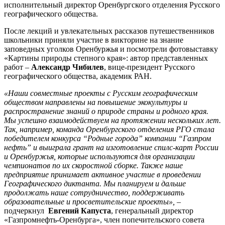
исполнительный директор Оренбургского отделения Русского
географического общества.
После лекций и увлекательных рассказов путешественников
школьники приняли участие в викторине на знание
заповедных уголков Оренбуржья и посмотрели фотовыставку
«Картины природы степного края»: автор представленных
работ –
Александр Чибилев
, вице-президент Русского
географического общества, академик РАН.
«Наши совместные проекты с Русским географическим
обществом направлены на повышение экокультуры и
распространение знаний о природе страны и родного края.
Мы успешно взаимодействуем на протяжении нескольких лет.
Так, например, команда Оренбургского отделения РГО стала
победителем конкурса
“
Родные города
”
компании
“
Газпром
нефть
”
и выиграла грант на изготовление спилс-карт России
и Оренбуржья, которые используются для организации
чемпионатов по их скоростной сборке. Также наше
предприятие принимает активное участие в проведении
Географического диктанта. Мы планируем и дальше
продолжать наше сотрудничество, поддерживать
образовательные и просветительские проекты»,
–
подчеркнул
Евгений Капуста
, генеральный директор
«Газпромнефть-Оренбурга», член попечительского совета