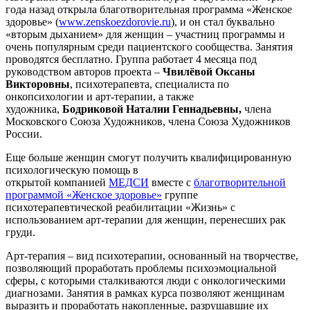
года назад открыла благотворительная программа «Женское
здоровье» (
www.zenskoezdorovie.ru
), и он стал буквально
«вторым дыханием» для женщин – участниц программы и
очень популярным среди пациентского сообщества. Занятия
проводятся бесплатно. Группа работает 4 месяца под
руководством авторов проекта –
Чвилёвой Оксаны
Викторовны
, психотерапевта, специалиста по
онкопсихологии и арт-терапии, а также
художника,
Бодриковой
Наталии Геннадьевны,
члена
Московского Союза Художников, члена Союза Художников
России.
Еще больше женщин смогут получить квалифицированную
психологическую помощь в
открытой компанией
МЕДСИ
вместе с
благотворительной
программой «Женское здоровье»
группе
психотерапевтической реабилитации «Жизнь» с
использованием арт-терапии для женщин, перенесших рак
груди.
Арт-терапия – вид психотерапии, основанный на творчестве,
позволяющий проработать проблемы психоэмоциальной
сферы, с которыми сталкиваются люди с онкологическими
диагнозами. Занятия в рамках курса позволяют женщинам
выразить и проработать накопленные, разрушавшие их