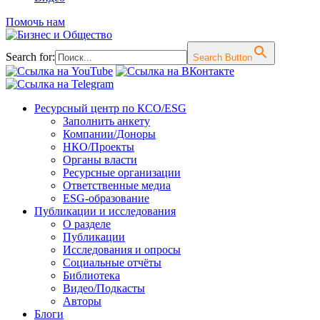
Помочь нам
Search for:
Search Button
Перейти
Ресурсный центр по КСО/ESG
к
Заполнить анкету
содержимому
Компании/Доноры
НКО/Проекты
Органы власти
Ресурсные организации
Ответственные медиа
ESG-образование
Публикации и исследования
О разделе
Публикации
Исследования и опросы
Социальные отчёты
Библиотека
Видео/Подкасты
Авторы
Блоги