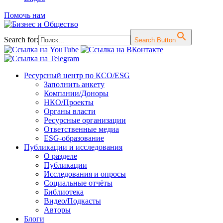
Помочь нам
Search for:
Search Button
Перейти
Ресурсный центр по КСО/ESG
к
Заполнить анкету
содержимому
Компании/Доноры
НКО/Проекты
Органы власти
Ресурсные организации
Ответственные медиа
ESG-образование
Публикации и исследования
О разделе
Публикации
Исследования и опросы
Социальные отчёты
Библиотека
Видео/Подкасты
Авторы
Блоги