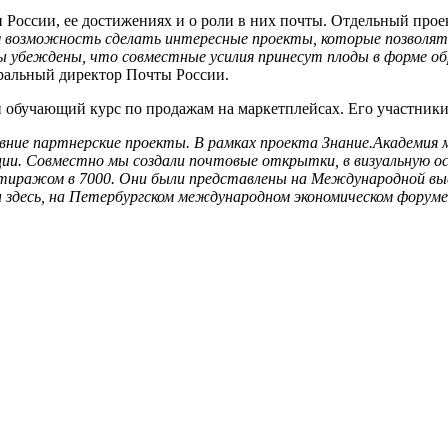
и России, ее достижениях и о роли в них почты. Отдельный про
 возможность сделать интересные проекты, которые позволят
 убеждены, что совместные усилия принесут плоды в форме о
еральный директор Почты России
.
 обучающий курс по продажам на маркетплейсах. Его участники 
ние партнерские проекты. В рамках проекта Знание.Академия м
рции. Совместно мы создали почтовые открытки, в визуальную 
у тиражом в 7000. Они были представлены на Международной в
здесь, на Петербургском международном экономическом форуме