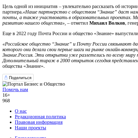
Цель одной из инициатив – увлекательно рассказать об истори
партнера.
«Наше партнерство с обществом “Знание”
даст нам
почты, а также участвовать в образовательных проектах.
Мы
развитию нашего общества»,
–
отметил
Михаил Волков
, ген
Еще в 2022 году Почта России и общество «Знание» выпустили
«Российское общество
“
Знание
”
и Почту России связывают дав
которого они делали свои первые шаги на рынке онлайн-комме
Знание.Россия. Эти открытки уже разлетелись по всему мир
Дополнительный тираж в 2000 открыток сегодня представлен 
общества «Знание»
.
Поделиться
Помочь нам
16+
968
О нас
Редакционная политика
Правовая информация
Наши проекты