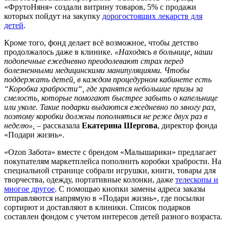
«ФрутоНяня» создали витрину товаров, 5% с продажи
которых пойдут на закупку
дорогостоящих лекарств для
детей
.
Кроме того, фонд делает всё возможное, чтобы детство
продолжалось даже в клинике.
«
Находясь в больнице, наши
подопечные ежедневно преодолевают страх перед
болезненными медицинскими манипуляциями. Чтобы
поддержать детей, в каждом процедурном кабинете есть
“Коробка храбрости“, где хранятся небольшие призы за
смелость, которые помогают быстрее забыть о капельнице
или уколе. Такие подарки выдаются ежедневно по многу раз,
поэтому коробки должны пополняться не реже двух раз в
неделю
»,
– рассказала
Екатерина Шергова
, директор фонда
«Подари жизнь».
«Ozon Забота» вместе с брендом «Малышарики» предлагает
покупателям маркетплейса пополнить коробки храбрости. На
специальной странице собрали игрушки, книги, товары для
творчества, одежду, портативные колонки, даже
телескопы и
многое другое
. С помощью кнопки замены адреса заказы
отправляются напрямую в «Подари жизнь», где посылки
сортирют и доставляют в клиники. Список подарков
составлен фондом с учетом интересов детей разного возраста.