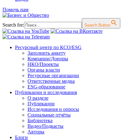
Помочь нам
Search for:
Search Button
Перейти
Ресурсный центр по КСО/ESG
к
Заполнить анкету
содержимому
Компании/Доноры
НКО/Проекты
Органы власти
Ресурсные организации
Ответственные медиа
ESG-образование
Публикации и исследования
О разделе
Публикации
Исследования и опросы
Социальные отчёты
Библиотека
Видео/Подкасты
Авторы
Блоги