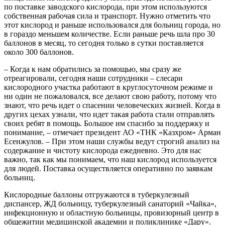
по поставке заводского кислорода, при этом используются
собственная рабочая сила и транспорт. Нужно отметить что
этот кислород и раньше использовался для больниц города, но
в гораздо меньшем количестве. Если раньше речь шла про 30
баллонов в месяц, то сегодня только в сутки поставляется
около 300 баллонов.
– Когда к нам обратились за помощью, мы сразу же
отреагировали, сегодня наши сотрудники – слесари
кислородного участка работают в круглосуточном режиме и
ни один не пожаловался, все делают свою работу, потому что
знают, что речь идет о спасении человеческих жизней. Когда в
других цехах узнали, что идет такая работа стали отправлять
своих ребят в помощь. Большое им спасибо за поддержку и
понимание, – отмечает президент АО «ТНК «Казхром» Арман
Есенжулов. – При этом наши службы ведут строгий анализ на
содержание и чистоту кислорода ежедневно. Это для нас
важно, так как мы понимаем, что наш кислород используется
для людей. Поставка осуществляется оперативно по заявкам
больниц.
Кислородные баллоны отгружаются в туберкулезный
диспансер, ЖД больницу, туберкулезный санаторий «Чайка»,
инфекционную и областную больницы, провизорный центр в
общежитии медицинской академии и поликлинике «Дару».