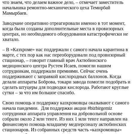
что знаем, что делаем важное дело, – отмечает заместитель
начальника ремонтно-механического цеха Темирбай
Мамырбаев.
Заводчане оперативно отреагировали именно в тот момент,
когда были созданы дополнительные места в провизорных
центрах, но необходимого оборудования катастрофически не
хватало.
– В «Казхроме» нас поддержали с самого начала карантина в
марте, с тех пор как нас переоборудовали под провизорный
стационар, – говорит главный врач Актюбинского
медицинского центра Рустем Исаев, помогли нашим
сотрудникам, поддержали премиями. Сейчас очень
поддерживают с заправкой кислородных баллонов. Когда
делали аппараты Боброва, токари завода помогли подобрать и
сделать штуцеры для подводки кислорода. Работают круглые
сутки – за что им большое спасибо.
Свою помощь и поддержку казхромовцы оказывают с самого
начала пандемии. Для поддержки акции #bizbirgemiz
сотрудники аппарата управления на добровольной основе
собрали около 2 млн тенге. Из них 1 млн тенге направлен на
финансовую помощь младшему медперсоналу актюбинских
стационаров. Из собранных средств часть «казхромовцы»