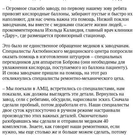
– Огромное спасибо заводу, по первому нашему зову ребята
привозят кислородные баллоны, забирают пустые и быстро их
наполняют, для нас очень важна эта помощь. Низкий поклон
заводчанам, вы вместе с медиками спасаете жизни людей, –
прокомментировала Изольда Каландия, главный врач клиники
«Дару», где размещается провизорный стационар.
Это было не единственное обращение медиков к заводчанам.
Специалисты Актюбинского медицинского центра попросили
оказать помощь в изготовлении штуцеров – специальных
переходников для аппаратов Боброва (они необходимы для
увлажнения кислорода, поступаемого из баллона пациенту).
И снова заводчане пришли на помощь, на этот раз
откликнулись специалисты ремонтно-механического цеха.
– Мы поехали в АМЦ, встретились со специалистами, нам
показали, как должны выглядеть эти детали. Вернулись на
завод, сели с ребятами, обсудили, нарисовали эскиз. Сначала
сделали пробный, потом доработали его. Наши специалисты
двое суток круглосуточно в ручном режиме настраивали
производство этих важных деталей. Окончательно
разобравшись мы сделали и отправили медикам 40
комплектов. Знаете, как говорят наши ремонтники, если
нужно, мы еще столько же и больше можем сделать, потому