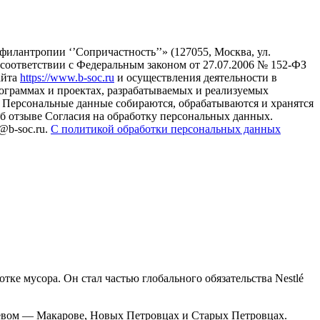
илантропии ‘’Сопричастность’’» (127055, Москва, ул.
в соответствии с Федеральным законом от 27.07.2006 № 152-ФЗ
айта
https://www.b-soc.ru
и осуществления деятельности в
ограммах и проектах, разрабатываемых и реализуемых
Персональные данные собираются, обрабатываются и хранятся
б отзыве Согласия на обработку персональных данных.
@b-soc.ru.
С политикой обработки персональных данных
тке мусора. Он стал частью глобального обязательства Nestlé
Киевом — Макарове, Новых Петровцах и Старых Петровцах.