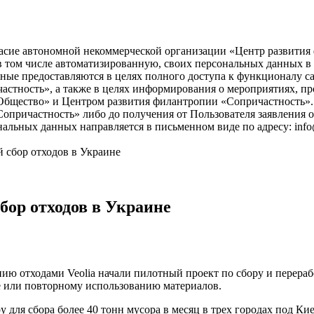
асие автономной некоммерческой организации «Центр развития ф
), в том числе автоматизированную, своих персональных данных 
ые предоставляются в целях полного доступа к функционалу с
астность», а также в целях информирования о мероприятиях, пр
бщество» и Центром развития филантропии «Сопричастность». 
причастность» либо до получения от Пользователя заявления о
нальных данных направляется в письменном виде по адресу: info
й сбор отходов в Украине
сбор отходов в Украине
ию отходами Veolia начали пилотный проект по сбору и перерабо
ке или повторному использованию материалов.
 для сбора более 40 тонн мусора в месяц в трех городах под 