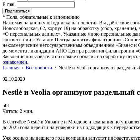
E-mail
*
Поля, обязательные к заполнению
Нажимая на кнопку «Подписка на новости» Вы даёте свое согл
Новослободская, 62, корпус 19) на обработку (сбор, хранение
«О персональных данных». Указанные мною персональные данн
соответствии с Уставом Центра развития филантропии «Соприч
некоммерческим негосударственным объединением «Бизнес и О
до момента ликвидации АНО Центра развития филантропии «Со
Заявление пользователя об отзыве согласия на обработку персо
ознакомлен.
Главная
/
Все новости
/
Nestlé и Veolia организуют раздельны
02.10.2020
Nestlé и Veolia организуют раздельный 
501
Читать: 2 мин.
В сентябре Nestlé в Украине и Молдове и компания по управлен
до 2025 года перейти на упаковки из подходящих к переработ
Уже осенью нынешнего года компании запустят инфраструктуру