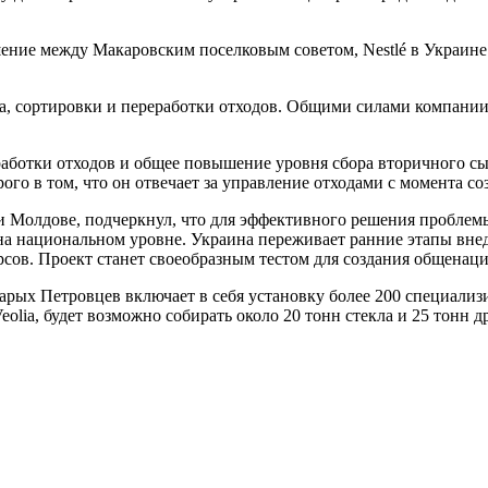
ение между Макаровским поселковым советом, Nestlé в Украине
ора, сортировки и переработки отходов. Общими силами компани
работки отходов и общее повышение уровня сбора вторичного сы
го в том, что он отвечает за управление отходами с момента со
 и Молдове, подчеркнул, что для эффективного решения пробле
 на национальном уровне. Украина переживает ранние этапы вне
сов. Проект станет своеобразным тестом для создания общена
ых Петровцев включает в себя установку более 200 специализир
olia, будет возможно собирать около 20 тонн стекла и 25 тонн д