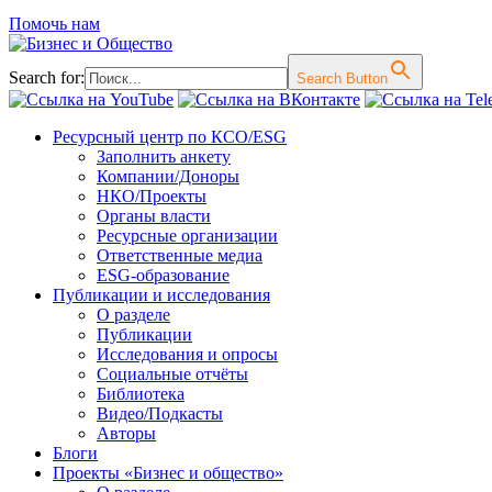
Помочь нам
Search for:
Search Button
Перейти
Ресурсный центр по КСО/ESG
к
Заполнить анкету
содержимому
Компании/Доноры
НКО/Проекты
Органы власти
Ресурсные организации
Ответственные медиа
ESG-образование
Публикации и исследования
О разделе
Публикации
Исследования и опросы
Социальные отчёты
Библиотека
Видео/Подкасты
Авторы
Блоги
Проекты «Бизнес и общество»