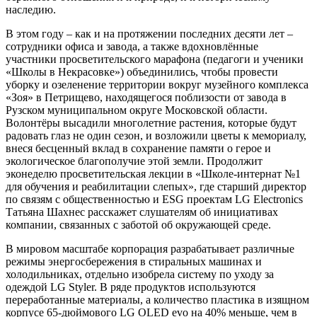
наследию.
В этом году – как и на протяжении последних десяти лет –
сотрудники офиса и завода, а также вдохновлённые
участники просветительского марафона (педагоги и ученики
«Школы в Некрасовке») объединились, чтобы провести
уборку и озеленение территории вокруг музейного комплекса
«Зоя» в Петрищево, находящегося поблизости от завода в
Рузском муниципальном округе Московской области.
Волонтёры высадили многолетние растения, которые будут
радовать глаз не один сезон, и возложили цветы к мемориалу,
внеся бесценный вклад в сохранение памяти о герое и
экологическое благополучие этой земли. Продолжит
эконеделю просветительская лекции в «Школе-интернат №1
для обучения и реабилитации слепых», где старший директор
по связям с общественностью и ESG проектам LG Electronics
Татьяна Шахнес расскажет слушателям об инициативах
компании, связанных с заботой об окружающей среде.
В мировом масштабе корпорация разрабатывает различные
режимы энергосбережения в стиральных машинах и
холодильниках, отдельно изобрела систему по уходу за
одеждой LG Styler. В ряде продуктов используются
переработанные материалы, а количество пластика в изящном
корпусе 65-дюймового LG OLED evo на 40% меньше, чем в