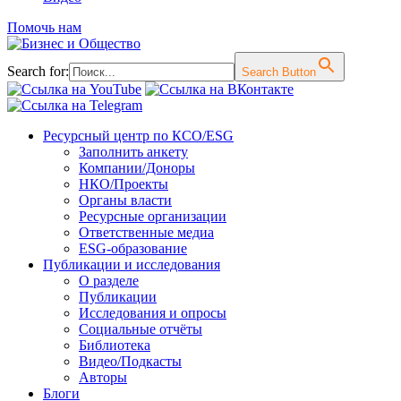
Помочь нам
Search for:
Search Button
Перейти
Ресурсный центр по КСО/ESG
к
Заполнить анкету
содержимому
Компании/Доноры
НКО/Проекты
Органы власти
Ресурсные организации
Ответственные медиа
ESG-образование
Публикации и исследования
О разделе
Публикации
Исследования и опросы
Социальные отчёты
Библиотека
Видео/Подкасты
Авторы
Блоги