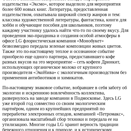
издательства «Эксмо», которое выделило для мероприятия
более 600 новых книг. Литература, предоставленная
издательством, охватывала широкий спектр жанров и тем:
классика художественной литературы, фантастика, книги для
хобби и обучающие пособия для школьников, поэтому
каждому участнику удалось найти что-то по своему вкусу. Для
проведения эко-праздника и создания особой атмосферы в
офисе LG флористическая компания «Монобукет»
безвозмездно передала зеленые композиции живых цветов.
Также это по-настоящему теплое и осознанное событие
приобрело еще одного партнера, предоставившего кофе
разных вкусов на это мероприятие – сеть кофеен Дринкит,
использующих органическое молоко от крупного
производителя «ЭкоНива» с экологичным производством без
применения антибиотиков и химикатов.
По-настоящему знаковое событие, вобравшее в себя заботу об
экологии и искреннюю вовлечённость коллектива,
развернулось на заводе компании в Подмосковье. Здесь LG
уже второй год совместно со своим экологическим
партнёром, одним из крупнейших предприятий по
переработке электронных отходов, компанией «Петромакс»,
организовала масштабный сбор техники и передала ее на
утилизацию. Многие годы LG хранит верность традиции
бережного отношения и к природе, и к историческому