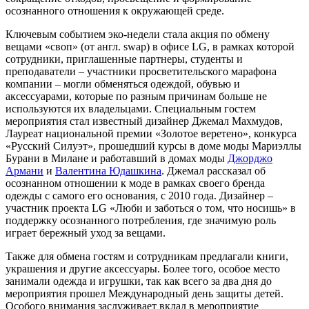
осознанного отношения к окружающей среде.
Ключевым событием эко-недели стала акция по обмену
вещами «своп» (от англ. swap) в офисе LG, в рамках которой
сотрудники, приглашенные партнеры, студенты и
преподаватели – участники просветительского марафона
компании – могли обменяться одеждой, обувью и
аксессуарами, которые по разным причинам больше не
используются их владельцами. Специальным гостем
мероприятия стал известный дизайнер Джемал Махмудов,
Лауреат национальной премии «Золотое веретено», конкурса
«Русский Силуэт», прошедший курсы в доме моды Мариэллы
Бурани в Милане и работавший в домах моды
Джорджо
Армани
и
Валентина Юдашкина
. Джемал рассказал об
осознанном отношении к моде в рамках своего бренда
одежды с самого его основания, с 2010 года. Дизайнер –
участник проекта LG «Люби и заботься о том, что носишь» в
поддержку осознанного потребления, где значимую роль
играет бережный уход за вещами.
Также для обмена гостям и сотрудникам предлагали книги,
украшения и другие аксессуары. Более того, особое место
занимали одежда и игрушки, так как всего за два дня до
мероприятия прошел Международный день защиты детей.
Особого внимания заслуживает вклад в мероприятие