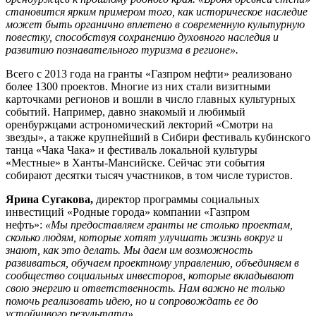
становится ярким примером того, как историческое наследие
может быть органично вплетено в современную культурную
повестку, способствуя сохранению духовного наследия и
развитию познавательного туризма в регионе».
Всего с 2013 года на гранты «Газпром нефти» реализовано
более 1300 проектов. Многие из них стали визитными
карточками регионов и вошли в число главных культурных
событий. Например, давно знакомый и любимый
оренбуржцами астрономический лекторий «Смотри на
звезды», а также крупнейший в Сибири фестиваль кубинского
танца «Чака Чака» и фестиваль локальной культуры
«Местные» в Ханты-Мансийске. Сейчас эти события
собирают десятки тысяч участников, в том числе туристов.
Ярина Сугакова,
директор программы социальных
инвестиций «Родные города» компании «Газпром
нефть»:
«Мы предоставляем гранты не столько проектам,
сколько людям, которые хотят улучшать жизнь вокруг и
знают, как это делать. Мы даем им возможность
развиваться, обучаем проектному управлению, объединяем в
сообщество социальных инвесторов, которые вкладывают
свою энергию и ответственность. Нам важно не только
помочь реализовать идею, но и сопровождать ее до
устойчивого результата».