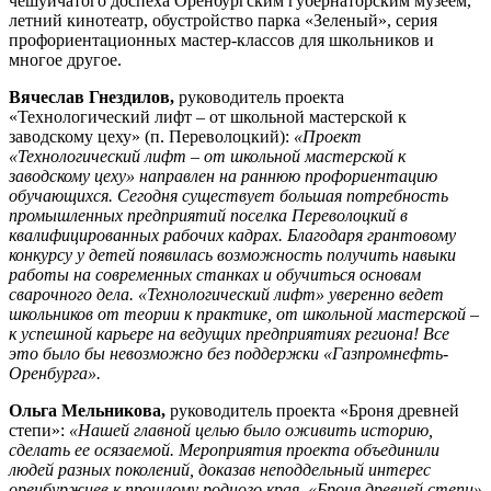
чешуйчатого доспеха Оренбургским губернаторским музеем,
летний кинотеатр, обустройство парка «Зеленый», серия
профориентационных мастер-классов для школьников и
многое другое.
Вячеслав Гнездилов,
руководитель проекта
«Технологический лифт – от школьной мастерской к
заводскому цеху» (п. Переволоцкий):
«Проект
«Технологический лифт – от школьной мастерской к
заводскому цеху» направлен на раннюю профориентацию
обучающихся. Сегодня существует большая потребность
промышленных предприятий поселка Переволоцкий в
квалифицированных рабочих кадрах. Благодаря грантовому
конкурсу у детей появилась возможность получить навыки
работы на современных станках и обучиться основам
сварочного дела. «Технологический лифт» уверенно ведет
школьников от теории к практике, от школьной мастерской –
к успешной карьере на ведущих предприятиях региона! Все
это было бы невозможно без поддержки «Газпромнефть-
Оренбурга».
Ольга Мельникова,
руководитель проекта «Броня древней
степи»:
«Нашей главной целью было оживить историю,
сделать ее осязаемой. Мероприятия проекта объединили
людей разных поколений, доказав неподдельный интерес
оренбуржцев к прошлому родного края.
«Броня древней степи»