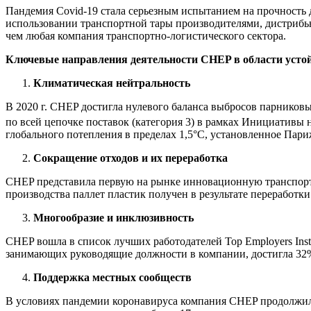
Пандемия Covid-19 стала серьезным испытанием на прочность д
использовании транспортной тары производителями, дистрибь
чем любая компания транспортно-логистического сектора.
Ключевые направления деятельности CHEP в области устой
Климатическая нейтральность
В 2020 г. CHEP достигла нулевого баланса выбросов парниковых
по всей цепочке поставок (категория 3) в рамках Инициативы 
глобального потепления в пределах 1,5°C, установленное Пар
Сокращение отходов и их переработка
CHEP представила первую на рынке инновационную транспортн
производства паллет пластик получен в результате переработк
Многообразие и инклюзивность
CHEP вошла в список лучших работодателей Top Employers Insti
занимающих руководящие должности в компании, достигла 32
Поддержка местных сообществ
В условиях пандемии коронавируса компания CHEP продолжил