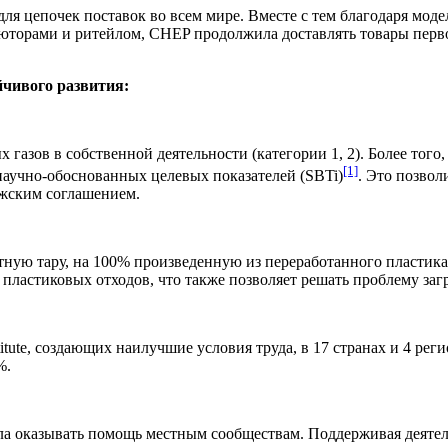
ля цепочек поставок во всем мире. Вместе с тем благодаря мод
юторами и ритейлом, CHEP продолжила доставлять товары перв
чивого развития:
 газов в собственной деятельности (категории 1, 2). Более того
[1]
научно-обоснованных целевых показателей (SBTi)
. Это позво
ижским соглашением.
ую тару, на 100% произведенную из переработанного пластика 
и пластиковых отходов, что также позволяет решать проблему за
tute, создающих наилучшие условия труда, в 17 странах и 4 рег
%.
а оказывать помощь местным сообществам. Поддерживая деятел