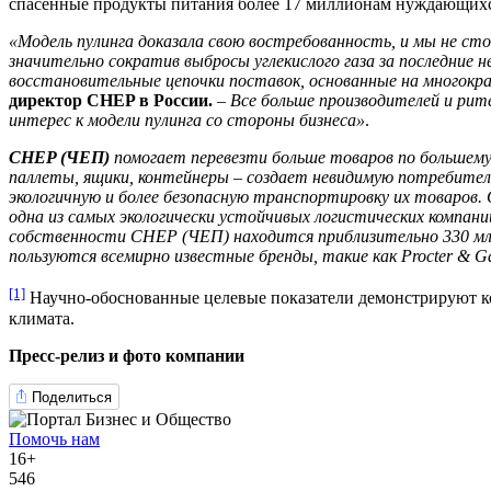
спасенные продукты питания более 17 миллионам нуждающихс
«Модель пулинга доказала свою востребованность, и мы не ст
значительно сократив выбросы углекислого газа за последние 
восстановительные цепочки поставок, основанные на многокр
директор CHEP в России.
–
Все больше производителей и рит
интерес к модели пулинга со стороны бизнеса»
.
CHEP (ЧЕП)
помогает перевезти больше товаров по большему 
паллеты, ящики, контейнеры – создает невидимую потребителю
экологичную и более безопасную транспортировку их товаров.
одна из самых экологически устойчивых логистических компан
собственности CHEP (ЧЕП) находится приблизительно 330 млн
пользуются всемирно известные бренды, такие как Procter & Gam
[1]
Научно-обоснованные целевые показатели демонстрируют ко
климата.
Пресс-релиз и фото компании
Поделиться
Помочь нам
16+
546