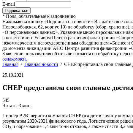
E-mail
*
Поля, обязательные к заполнению
Нажимая на кнопку «Подписка на новости» Вы даёте свое согл
Новослободская, 62, корпус 19) на обработку (сбор, хранение
«О персональных данных». Указанные мною персональные данн
соответствии с Уставом Центра развития филантропии «Соприч
некоммерческим негосударственным объединением «Бизнес и О
до момента ликвидации АНО Центра развития филантропии «Со
Заявление пользователя об отзыве согласия на обработку персо
ознакомлен.
Главная
/
Главная новости
/
CHEP представила свои главные 
25.10.2021
CHEP представила свои главные достиж
545
Читать: 3 мин.
Пионер B2B шеринга компания CHEP (входит в группу компаний
результатам 2020-2021 финансового года. Логистические реше
CO
и образование 1,4 млн тонн отходов, а также спасти 3,2 мл
2