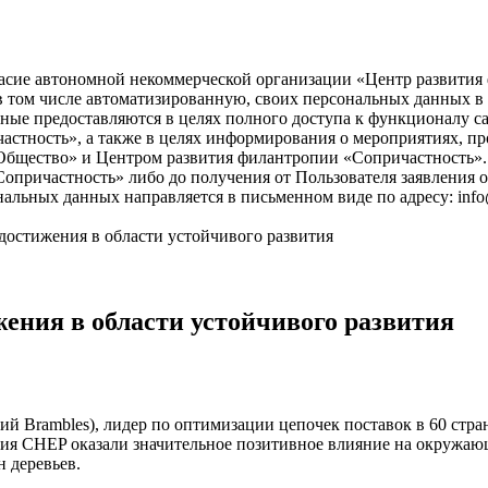
асие автономной некоммерческой организации «Центр развития ф
), в том числе автоматизированную, своих персональных данных 
ые предоставляются в целях полного доступа к функционалу с
астность», а также в целях информирования о мероприятиях, пр
бщество» и Центром развития филантропии «Сопричастность». 
причастность» либо до получения от Пользователя заявления о
нальных данных направляется в письменном виде по адресу: info
достижения в области устойчивого развития
ения в области устойчивого развития
 Brambles), лидер по оптимизации цепочек поставок в 60 стран
ния CHEP оказали значительное позитивное влияние на окружаю
н деревьев.