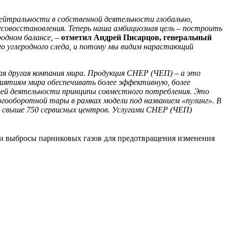
нейтральности в собственной деятельности глобально,
лесовосстановления. Теперь наша амбициозная цель – построить
родном балансе,
–
отметил Андрей Писарцов, генеральный
го углеродного следа, и потому мы видим нарастающий
ая другая компания мира. Продукция CHEP (ЧЕП) – а это
риятиям мира обеспечивать более эффективную, более
воей деятельности принципы совместного потребления. Это
огооборотной тары в рамках модели под названием «пулинг». В
 свыше 750 сервисных центров. Услугами CHEP (ЧЕП)
ои выбросы парниковых газов для предотвращения изменения