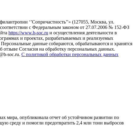
илантропии ‘’Сопричастность’’» (127055, Москва, ул.
в соответствии с Федеральным законом от 27.07.2006 № 152-ФЗ
айта
https://www.b-soc.ru
и осуществления деятельности в
ограммах и проектах, разрабатываемых и реализуемых
Персональные данные собираются, обрабатываются и хранятся
б отзыве Согласия на обработку персональных данных.
@b-soc.ru.
С политикой обработки персональных данных
ах мира, опубликовала отчет об устойчивом развитии по
щую среду и помогли предотвратить 2,4 млн тонн выбросов