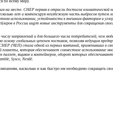
я по всему миру.
оим на месте. CHEP первая в отрасли достигла климатической 
несколько лет и компенсируя неизбежную часть выбросов путем 
атном использовании, устойчивости к внешним факторам и угле
ейлеров в России ищут новые инструменты для сокращения свое
числу направлений и для большего числа потребителей, чем люб
 основу глобальных цепочек поставок, позволяя ведущим предп
 CHEP (ЧЕП) стала одной из первых компаний, применивших в с
ий планеты, которая обеспечивает совместное использование мн
 паллет, ящиков и контейнеров, оборот которых обеспечивают
ble, Sysco, Nestlé.
мпаниям, насколько и как быстро им необходимо сокращать св