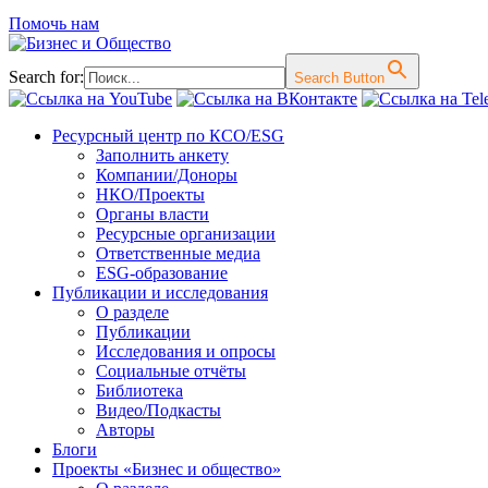
Помочь нам
Search for:
Search Button
Перейти
Ресурсный центр по КСО/ESG
к
Заполнить анкету
содержимому
Компании/Доноры
НКО/Проекты
Органы власти
Ресурсные организации
Ответственные медиа
ESG-образование
Публикации и исследования
О разделе
Публикации
Исследования и опросы
Социальные отчёты
Библиотека
Видео/Подкасты
Авторы
Блоги
Проекты «Бизнес и общество»