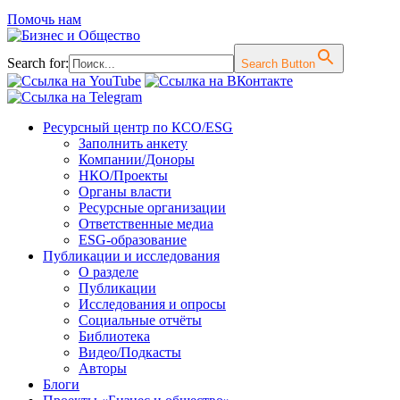
Помочь нам
Search for:
Search Button
Перейти
Ресурсный центр по КСО/ESG
к
Заполнить анкету
содержимому
Компании/Доноры
НКО/Проекты
Органы власти
Ресурсные организации
Ответственные медиа
ESG-образование
Публикации и исследования
О разделе
Публикации
Исследования и опросы
Социальные отчёты
Библиотека
Видео/Подкасты
Авторы
Блоги