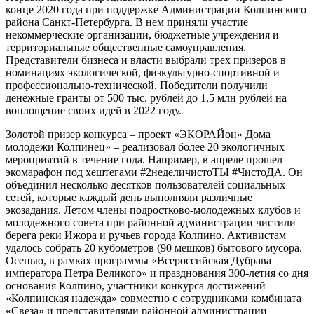
конце 2020 года при поддержке Администрации Колпинского
района Санкт-Петербурга. В нем приняли участие
некоммерческие организации, бюджетные учреждения и
территориальные общественные самоуправления.
Представители бизнеса и власти выбрали трех призеров в
номинациях экологической, физкультурно-спортивной и
профессионально-технической. Победители получили
денежные гранты от 500 тыс. рублей до 1,5 млн рублей на
воплощение своих идей в 2022 году.
Золотой призер конкурса – проект «ЭКОРАЙон» Дома
молодежи Колпинец» – реализовал более 20 экологичных
мероприятий в течение года. Например, в апреле прошел
экомарафон под хештегами #2неделичистоТЫ #ЧистоДА. Он
объединил несколько десятков пользователей социальных
сетей, которые каждый день выполняли различные
экозадания. Летом члены подростково-молодежных клубов и
молодежного совета при районной администрации чистили
берега реки Ижора и ручьев города Колпино. Активистам
удалось собрать 20 кубометров (90 мешков) бытового мусора.
Осенью, в рамках программы «Всероссийская Дубрава
императора Петра Великого» и празднования 300-летия со дня
основания Колпино, участники конкурса достижений
«Колпинская надежда» совместно с сотрудниками комбината
«Свеза» и представителями районной администрации