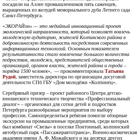
посадили на Аллее промышленников пять саженцев,
выращенных из желудей мемориального дуба Летнего сада
Санкт-Петербурга.
«
ЭКОРАЙон» — это медийный инновационный проект
экологической направленности, который позволяет вовлечь
молодежную аудиторию, жителей Колпинского района в
добровольческую деятельность посредством современных
информационных технологий. Основным показателем
результативности стало вовлечение большого количества
подростков, молодежи, представителей общественных
организаций, органов власти, жителей района и города –
порядка 1500 человек
», — прокомментировала
Татьяна
Рудой
, заместитель директора по организации досуговой
деятельности СПб ГБУ «Дом молодёжи «Колпинец».
Серебряный призер – проект районного Центра детско-
юношеского технического творчества «Профессиональный
диалог» – организовал для сотни детей и подростков
Петербурга разнообразные мероприятия по выбору
профессии. Самоопределиться ребятам помогли обзорные
экскурсии на промышленные предприятия, среди которых
был комбинат «Свезы» в поселке Понтонный, колпинский
автобусный парк «Пассажиравтотранса», Военно-космическая
академия имени А. Ф. Можайского и на десятки других