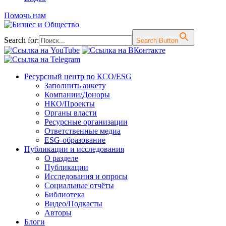
Помочь нам
Search for:
Search Button
Перейти
Ресурсный центр по КСО/ESG
к
Заполнить анкету
содержимому
Компании/Доноры
НКО/Проекты
Органы власти
Ресурсные организации
Ответственные медиа
ESG-образование
Публикации и исследования
О разделе
Публикации
Исследования и опросы
Социальные отчёты
Библиотека
Видео/Подкасты
Авторы
Блоги