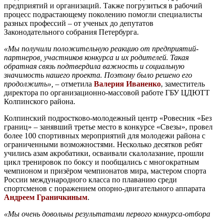
предприятий и организаций. Также погрузиться в рабочий
процесс подрастающему поколению помогли специалисты
разных профессий – от ученых до депутатов
Законодательного собрания Петербурга.
«Мы получили положительную реакцию от предприятий-
партнеров, участников конкурса и их родителей. Такая
обратная связь подтвердила важность и социальную
значимость нашего проекта. Поэтому было решено его
продолжить»,
– отметила
Валерия Иваненко
, заместитель
директора по организационно-массовой работе ГБУ ЦДЮТТ
Колпинского района.
Колпинский подростково-молодежный центр «Ровесник «Без
границ» – занявший третье место в конкурсе «Свезы», провел
более 100 спортивных мероприятий для молодежи района с
ограниченными возможностями. Несколько десятков ребят
учились азам акробатики, осваивали скалолазание, прошли
цикл тренировок по боксу и пообщались с многократным
чемпионом и призёром чемпионатов мира, мастером спорта
России международного класса по плаванию среди
спортсменов с поражением опорно-двигательного аппарата
Андреем Граничкиным
.
«Мы очень довольны результатами первого конкурса-отбора