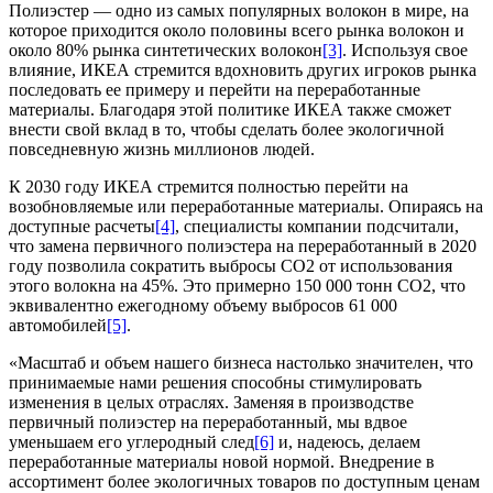
Полиэстер — одно из самых популярных волокон в мире, на
которое приходится около половины всего рынка волокон и
около 80% рынка синтетических волокон
[3]
. Используя свое
влияние, ИКЕА стремится вдохновить других игроков рынка
последовать ее примеру и перейти на переработанные
материалы. Благодаря этой политике ИКЕА также сможет
внести свой вклад в то, чтобы сделать более экологичной
повседневную жизнь миллионов людей.
К 2030 году ИКЕА стремится полностью перейти на
возобновляемые или переработанные материалы. Опираясь на
доступные расчеты
[4]
, специалисты компании подсчитали,
что замена первичного полиэстера на переработанный в 2020
году позволила сократить выбросы CO2 от использования
этого волокна на 45%. Это примерно 150 000 тонн CO2, что
эквивалентно ежегодному объему выбросов 61 000
автомобилей
[5]
.
«Масштаб и объем нашего бизнеса настолько значителен, что
принимаемые нами решения способны стимулировать
изменения в целых отраслях. Заменяя в производстве
первичный полиэстер на переработанный, мы вдвое
уменьшаем его углеродный след
[6]
и, надеюсь, делаем
переработанные материалы новой нормой. Внедрение в
ассортимент более экологичных товаров по доступным ценам