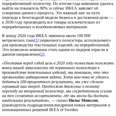
переработанный полиэстер. По итогам года компании удалось
выйти на показатель 90%, и сейчас ИКЕА заявляет об
ускорении данного процесса. Это важный шаг на пути
перехода к безотходной модели бизнеса и достижения цели —
к 2030 году производить все товары исключительно из
переработанных и возобновляемых материалов.
К концу 2020 года ИКЕА заменила около 100 000
метрических тонн
[1]
первичного полиэстера, используемого
для производства текстильных изделий, на переработанный.
Это позволило компании стать одним из лидеров отрасли в
данном направлении
[2]
.
«Поставив перед собой цель в 2020 году полностью положить
конец нашей зависимости от первичного полиэстера в
производстве текстильных изделий, мы понимали, что это
чрезвычайно амбициозная задача. Хотя нам пока не удалось
добиться 100-процентного результата, мы уже сделали
огромный шаг вперед. Продолжая движение к полному
переходу на вторичный полиэстер, мы сосредоточили усилия
на тех сегментах ассортимента, где мы могли бы достичь
наибольших результатов»,
— сказал
Нильс Монссон
,
руководитель подразделения внедрения новых материалов и
инновационных решений IKEA of Sweden.