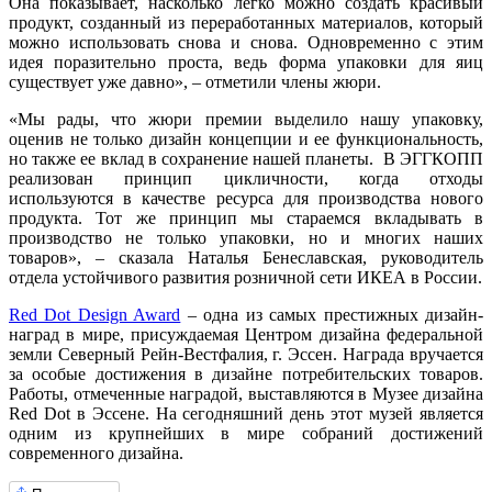
Она показывает, насколько легко можно создать красивый
продукт, созданный из переработанных материалов, который
можно использовать снова и снова. Одновременно с этим
идея поразительно проста, ведь форма упаковки для яиц
существует уже давно», – отметили члены жюри.
«Мы рады, что жюри премии выделило нашу упаковку,
оценив не только дизайн концепции и ее функциональность,
но также ее вклад в сохранение нашей планеты. В ЭГГКОПП
реализован принцип цикличности, когда отходы
используются в качестве ресурса для производства нового
продукта. Тот же принцип мы стараемся вкладывать в
производство не только упаковки, но и многих наших
товаров», – сказала Наталья Бенеславская, руководитель
отдела устойчивого развития розничной сети ИКЕА в России.
Red Dot Design Award
– одна из самых престижных дизайн-
наград в мире, присуждаемая Центром дизайна федеральной
земли Северный Рейн-Вестфалия, г. Эссен. Награда вручается
за особые достижения в дизайне потребительских товаров.
Работы, отмеченные наградой, выставляются в Музее дизайна
Red Dot в Эссене. На сегодняшний день этот музей является
одним из крупнейших в мире собраний достижений
современного дизайна.