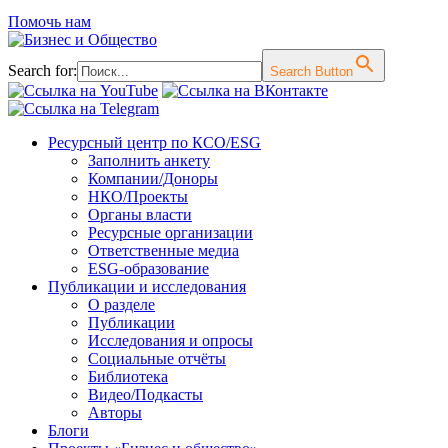
Помочь нам
Search for:
Search Button
Перейти
Ресурсный центр по КСО/ESG
к
Заполнить анкету
содержимому
Компании/Доноры
НКО/Проекты
Органы власти
Ресурсные организации
Ответственные медиа
ESG-образование
Публикации и исследования
О разделе
Публикации
Исследования и опросы
Социальные отчёты
Библиотека
Видео/Подкасты
Авторы
Блоги