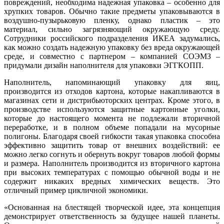
повреждений, необходима надежная упаковка – особенно для
хрупких товаров. Обычно такие предметы упаковываются в
воздушно-пузырьковую пленку, однако пластик – это
материал, сильно загрязняющий окружающую среду.
Сотрудники российского подразделения ИКЕА задумались,
как можно создать надежную упаковку без вреда окружающей
среде, и совместно с партнером – компанией СОЭМЗ –
придумали дизайн наполнителя для упаковки ЭГГКОПП.
Наполнитель, напоминающий упаковку для яиц,
производится из отходов картона, которые накапливаются в
магазинах сети и дистрибьюторских центрах. Кроме этого, в
производстве используются защитные картонные уголки,
которые до настоящего момента не подлежали вторичной
переработке, и в полном объеме попадали на мусорные
полигоны. Благодаря своей гибкости такая упаковка способна
эффективно защитить товар от внешних воздействий: ее
можно легко согнуть и обернуть вокруг товаров любой формы
и размера. Наполнитель производится из вторичного картона
при высоких температурах с помощью обычной воды и не
содержит никаких вредных химических веществ. Это
отличный пример цикличной экономики.
«Основанная на блестящей творческой идее, эта концепция
демонстрирует ответственность за будущее нашей планеты.