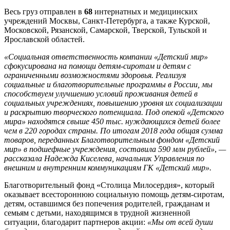
Весь груз отправлен в
68
интернатных и медицинских
учреждений Москвы, Санкт-Петербурга, а также Курской,
Московской, Рязанской, Самарской, Тверской, Тульской и
Ярославской областей.
«Социальная ответственность компании «Детский мир»
сфокусирована на помощи детям-сиротам и детям с
ограниченными возможностями здоровья. Реализуя
социальные и благотворительные программы в России, мы
способствуем улучшению условий проживания детей в
социальных учреждениях, повышению уровня их социализации
и раскрытию творческого потенциала. Под опекой «Детского
мира» находятся свыше 450 тыс. нуждающихся детей более
чем в 220 городах страны. По итогам 2018 года общая сумма
товаров, переданных Благотворительным фондом «Детский
мир» в подшефные учреждения, составила 590 млн рублей»
,
—
рассказала Надежда Киселева, начальник Управления по
внешним и внутренним коммуникациям ГК «Детский мир».
Благотворительный фонд «Столица Милосердия», который
оказывает всестороннюю социальную помощь детям-сиротам,
детям, оставшимся без попечения родителей, гражданам и
семьям с детьми, находящимся в трудной жизненной
ситуации, благодарит партнеров акции:
«Мы от всей души