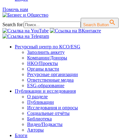
Помочь нам
Search for:
Search Button
Перейти
Ресурсный центр по КСО/ESG
к
Заполнить анкету
содержимому
Компании/Доноры
НКО/Проекты
Органы власти
Ресурсные организации
Ответственные медиа
ESG-образование
Публикации и исследования
О разделе
Публикации
Исследования и опросы
Социальные отчёты
Библиотека
Видео/Подкасты
Авторы
Блоги