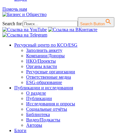
Помочь нам
Search for:
Search Button
Перейти
Ресурсный центр по КСО/ESG
к
Заполнить анкету
содержимому
Компании/Доноры
НКО/Проекты
Органы власти
Ресурсные организации
Ответственные медиа
ESG-образование
Публикации и исследования
О разделе
Публикации
Исследования и опросы
Социальные отчёты
Библиотека
Видео/Подкасты
Авторы
Блоги