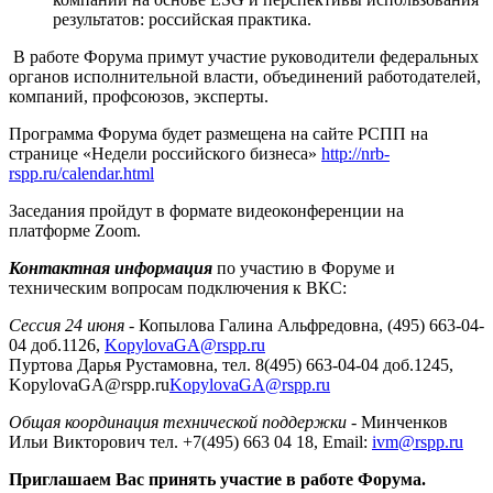
результатов: российская практика.
В работе Форума примут участие руководители федеральных
органов исполнительной власти, объединений работодателей,
компаний, профсоюзов, эксперты.
Программа Форума будет размещена на сайте РСПП на
странице «Недели российского бизнеса»
http://nrb-
rspp.ru/calendar.html
Заседания пройдут в формате видеоконференции на
платформе Zoom.
Контактная информация
по участию в Форуме и
техническим вопросам подключения к ВКС:
Сессия 24 июня
- Копылова Галина Альфредовна, (495) 663-04-
04 доб.1126,
KopylovaGA@rspp.ru
Пуртова Дарья Рустамовна, тел. 8(495) 663-04-04 доб.1245,
KopylovaGA@rspp.ru
KopylovaGA@rspp.ru
Общая координация технической поддержки
- Минченков
Ильи Викторович тел. +7(495) 663 04 18, Email:
ivm@rspp.ru
Приглашаем Вас принять участие в работе Форума.