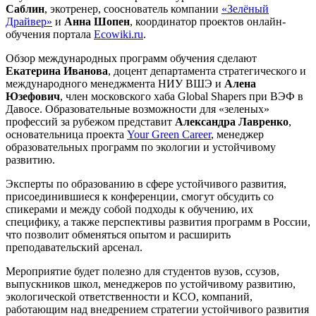
Саблин
, экотренер, сооснователь компании
«Зелёный
Драйвер»
и
Анна Шопен
, координатор проектов онлайн-
обучения портала
Ecowiki.ru
.
Обзор международных программ обучения сделают
Екатерина Иванова
, доцент департамента стратегического и
международного менеджмента НИУ ВШЭ и
Алена
Юзефович
, член московского хаба Global Shapers при ВЭФ в
Давосе. Образовательные возможности для «зеленых»
профессий за рубежом представит
Александра Лавренко
,
основательница проекта
Your Green Car
e
er
, менеджер
образовательных программ по экологии и устойчивому
развитию.
Эксперты по образованию в сфере устойчивого развития,
присоединившиеся к конференции, смогут обсудить со
спикерами и между собой подходы к обучению, их
специфику, а также перспективы развития программ в России,
что позволит обменяться опытом и расширить
преподавательский арсенал.
Мероприятие будет полезно для студентов вузов, ссузов,
выпускников школ, менеджеров по устойчивому развитию,
экологической ответственности и КСО, компаний,
работающим над внедрением стратегии устойчивого развития