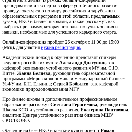
стратегию в жизнь. В рамках онлайн-конференции
преподаватели и эксперты в сфере устойчивого развития
проведут экскурсию по миру российских и зарубежных
образовательных программ в этой области, предлагаемых
вузами, НКО и бизнес-школами, а также расскажут, как
выбрать программу, которая позволит получить знания и
навыки, необходимые для успешного карьерного старта.
Онлайн-конференция пройдет 26 октября с 11:00 до 15:00
(Мск), для участия
нужна регистрация.
Академический подход к обучению представят спикеры
ведущих российских вузов:
Александр
Долгушин,
зав.
кафедрой экономики устойчивого развития МУ им. С.Ю.
Витте;
Жанна
Беляева,
руководитель образовательной
программы «Мировая экономика и международный бизнес»
УрФУ им. Б.Н. Ельцина;
Сергей
Бобылев
, зав. кафедрой
экономики природопользования МГУ.
Про бизнес-школы и дополнительное профессиональное
образование расскажут
Светлана Герасимова
, руководитель
Школы КСО и устойчивого развития,
Екатерина Пантюхова
,
аналитик Центра устойчивого развития бизнеса МШУ
СКОЛКОВО.
Обучение на базе НКО и краткие курсы осветят
Роман