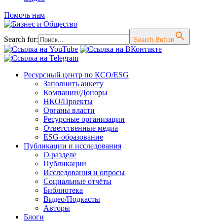
Помочь нам
Search for:
Search Button
Перейти
Ресурсный центр по КСО/ESG
к
Заполнить анкету
содержимому
Компании/Доноры
НКО/Проекты
Органы власти
Ресурсные организации
Ответственные медиа
ESG-образование
Публикации и исследования
О разделе
Публикации
Исследования и опросы
Социальные отчёты
Библиотека
Видео/Подкасты
Авторы
Блоги