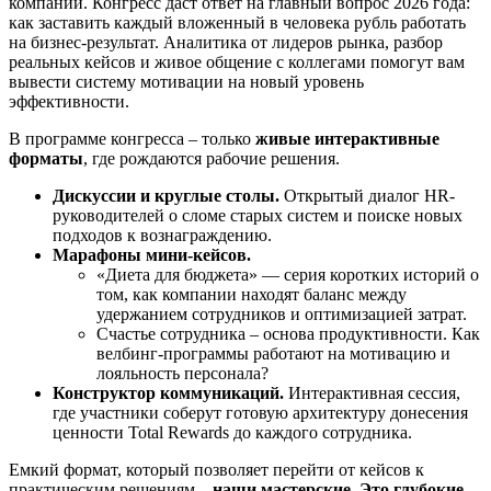
компании. Конгресс даст ответ на главный вопрос 2026 года:
как заставить каждый вложенный в человека рубль работать
на бизнес-результат. Аналитика от лидеров рынка, разбор
реальных кейсов и живое общение с коллегами помогут вам
вывести систему мотивации на новый уровень
эффективности.
В программе конгресса – только
живые интерактивные
форматы
, где рождаются рабочие решения.
Дискуссии и круглые столы.
Открытый диалог HR-
руководителей о сломе старых систем и поиске новых
подходов к вознаграждению.
Марафоны мини-кейсов.
«Диета для бюджета» — серия коротких историй о
том, как компании находят баланс между
удержанием сотрудников и оптимизацией затрат.
Счастье сотрудника – основа продуктивности. Как
велбинг-программы работают на мотивацию и
лояльность персонала?
Конструктор коммуникаций.
Интерактивная сессия,
где участники соберут готовую архитектуру донесения
ценности Total Rewards до каждого сотрудника.
Емкий формат, который позволяет перейти от кейсов к
практическим решениям –
наши мастерские. Это глубокие