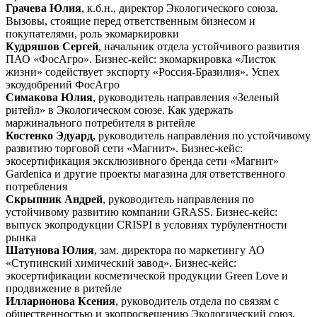
Грачева Юлия
, к.б.н., директор Экологического союза.
Вызовы, стоящие перед ответственным бизнесом и
покупателями, роль экомаркировки
Кудряшов Сергей
, начальник отдела устойчивого развития
ПАО «ФосАгро». Бизнес-кейс: экомаркировка «Листок
жизни» содействует экспорту «Россия-Бразилия». Успех
экоудобрений ФосАгро
Симакова Юлия
, руководитель направления «Зеленый
ритейл» в Экологическом союзе. Как удержать
маржинального потребителя в ритейле
Костенко Эдуард
, руководитель направления по устойчивому
развитию торговой сети «Магнит». Бизнес-кейс:
экосертификация эксклюзивного бренда сети «Магнит»
Gardenica и другие проекты магазина для ответственного
потребления
Скрыпник Андрей
, руководитель направления по
устойчивому развитию компании GRASS. Бизнес-кейс:
выпуск экопродукции CRISPI в условиях турбулентности
рынка
Шатунова Юлия
, зам. директора по маркетингу АО
«Ступинский химический завод». Бизнес-кейс:
экосертификации косметической продукции Green Love и
продвижение в ритейле
Илларионова Ксения
, руководитель отдела по связям с
общественностью и экопросвещению Экологический союз.