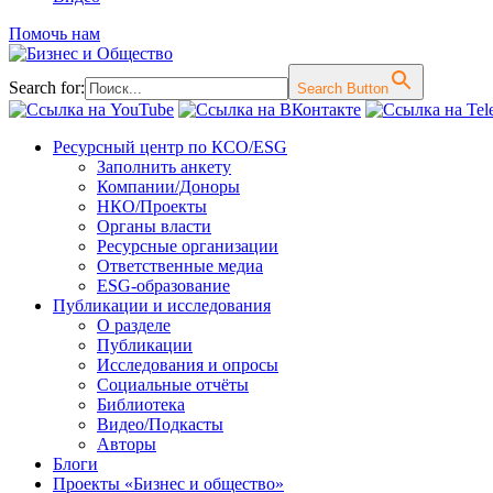
Помочь нам
Search for:
Search Button
Перейти
Ресурсный центр по КСО/ESG
к
Заполнить анкету
содержимому
Компании/Доноры
НКО/Проекты
Органы власти
Ресурсные организации
Ответственные медиа
ESG-образование
Публикации и исследования
О разделе
Публикации
Исследования и опросы
Социальные отчёты
Библиотека
Видео/Подкасты
Авторы
Блоги
Проекты «Бизнес и общество»