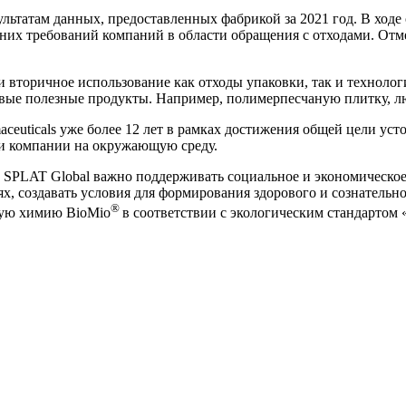
льтатам данных, предоставленных фабрикой за 2021 год. В ход
них требований компаний в области обращения с отходами. Отм
у и вторичное использование как отходы упаковки, так и техно
овые полезные продукты. Например, полимерпесчаную плитку, л
aceuticals уже более 12 лет в рамках достижения общей цели ус
ти компании на окружающую среду.
и SPLAT Global важно поддерживать социальное и экономическое
х, создавать условия для формирования здорового и сознательн
®
овую химию BioMio
в соответствии с экологическим стандартом