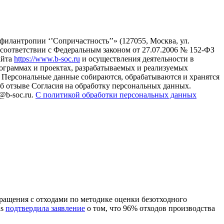
илантропии ‘’Сопричастность’’» (127055, Москва, ул.
в соответствии с Федеральным законом от 27.07.2006 № 152-ФЗ
айта
https://www.b-soc.ru
и осуществления деятельности в
ограммах и проектах, разрабатываемых и реализуемых
Персональные данные собираются, обрабатываются и хранятся
б отзыве Согласия на обработку персональных данных.
@b-soc.ru.
С политикой обработки персональных данных
ращения с отходами по методике оценки безотходного
ls
подтвердила заявление
о том, что 96% отходов производства