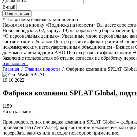
Должность
E-mail
*
Поля, обязательные к заполнению
Нажимая на кнопку «Подписка на новости» Вы даёте свое согл
Новослободская, 62, корпус 19) на обработку (сбор, хранение
«О персональных данных». Указанные мною персональные данн
соответствии с Уставом Центра развития филантропии «Соприч
некоммерческим негосударственным объединением «Бизнес и О
до момента ликвидации АНО Центра развития филантропии «Со
Заявление пользователя об отзыве согласия на обработку персо
ознакомлен.
Главная
/
Главная новости
/
Фабрика компании SPLAT Global, 
19.10.2022
Фабрика компании SPLAT Global, подтв
1150
Читать: 2 мин.
Производственная площадка компании SPLAT Global – фабрика 
производства (Zero Waste), разработанной некоммерческой орг
перерабатываются или находят повторное применение.