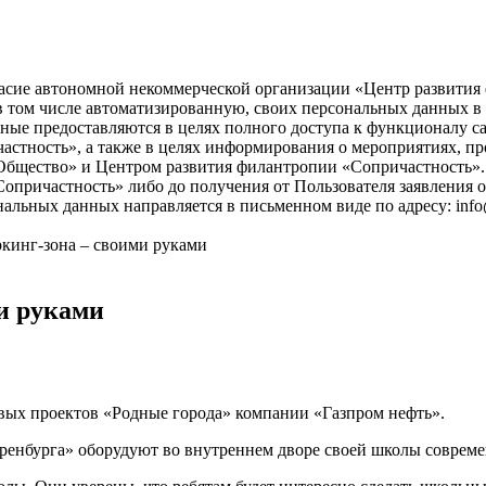
асие автономной некоммерческой организации «Центр развития ф
), в том числе автоматизированную, своих персональных данных 
ые предоставляются в целях полного доступа к функционалу с
астность», а также в целях информирования о мероприятиях, пр
бщество» и Центром развития филантропии «Сопричастность». 
причастность» либо до получения от Пользователя заявления о
нальных данных направляется в письменном виде по адресу: info
ркинг-зона – своими руками
и руками
вых проектов «Родные города» компании «Газпром нефть».
ренбурга» оборудуют во внутреннем дворе своей школы совреме