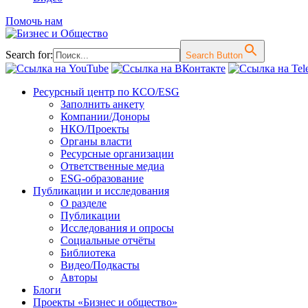
Помочь нам
Search for:
Search Button
Перейти
Ресурсный центр по КСО/ESG
к
Заполнить анкету
содержимому
Компании/Доноры
НКО/Проекты
Органы власти
Ресурсные организации
Ответственные медиа
ESG-образование
Публикации и исследования
О разделе
Публикации
Исследования и опросы
Социальные отчёты
Библиотека
Видео/Подкасты
Авторы
Блоги
Проекты «Бизнес и общество»