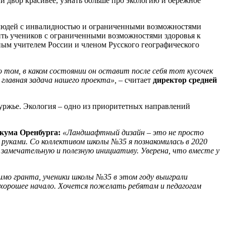
 двор красивее, узнать больше про экологию и бережное
 людей с инвалидностью и ограниченными возможностями
вить учеников с ограниченными возможностями здоровья к
ным учителем России и членом Русского географического
том, в каком состоянии он оставит после себя тот кусочек
главная задача нашего проекта»,
– считает
директор средней
буржье. Экология – одно из приоритетных направлений
икума Оренбурга:
«Ландшафтный дизайн – это не просто
 руками. Со коллективом школы №35 я познакомилась в 2020
 замечательную и полезную инициативу. Уверена, что вместе у
мо гранта, ученики школы №35 в этом году выиграли
 хорошее начало. Хочется пожелать ребятам и педагогам