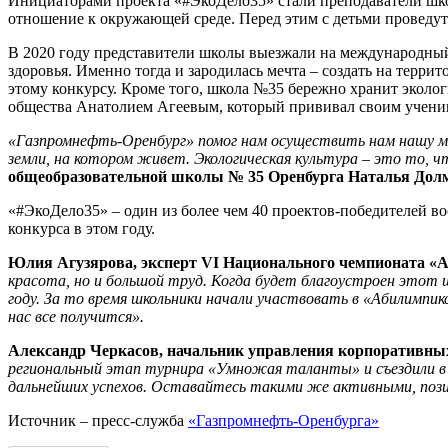
Инициаторами проекта «#ЭкоДело35» стали преподаватели школ
отношение к окружающей среде. Перед этим с детьми проведут 
В 2020 году представители школы выезжали на международны
здоровья. Именно тогда и зародилась мечта – создать на тер
этому конкурсу. Кроме того, школа №35 бережно хранит экол
общества Анатолием Агеевым, который прививал своим ученик
«Газпромнефть-Оренбург» помог нам осуществить нам нашу ме
земли, на котором живет. Экологическая культура – это то, 
общеобразовательной школы № 35 Оренбурга Наталья Долма
«#ЭкоДело35» – один из более чем 40 проектов-победителей в
конкурса в этом году.
Юлия Агузярова, эксперт VI Национального чемпионата «А
красота, но и большой труд. Когда будет благоустроен этот ш
году. За то время школьники начали участвовать в «Абилимпи
нас все получится».
Александр Черкасов, начальник управления корпоративн
региональный этап турнира «Умножая таланты» и съездили в 
дальнейших успехов. Оставайтесь такими же активными, пози
Источник – пресс-служба
«Газпромнефть-Оренбурга»