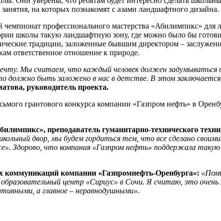
ы. Они уверены, что ребятам будет интересно сделать школьный
занятия, на которых познакомят с азами ландшафтного дизайна.
й чемпионат профессионального мастерства «Абилимпикс» для
ритории школы такую ландшафтную зону, где можно было бы гото
огические традиции, заложенные бывшим директором – заслужен
ам ответственное отношение к природе.
чту. Мы считаем, что каждый человек должен задумываться о 
что должно быть заложено в нас в детстве. В этом заключается 
това, руководитель проекта.
осьмого грантового конкурса компании «Газпром нефть» в Орен
билимпикс», преподаватель гуманитарно-технического техн
кольный двор, мы будем гордиться тем, что все сделано своими
ксе». Здорово, что компания «Газпром нефть» поддержала такую
ых коммуникаций компании «Газпромнефть-Оренбурга»:
«Поми
образовательный центр «Сириус» в Сочи. Я считаю, это очень
тивными, а главное – неравнодушными».