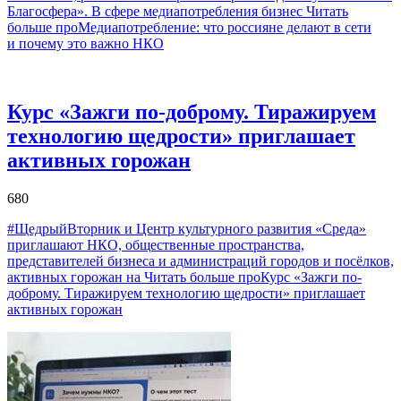
Благосфера». В сфере медиапотребления бизнес
Читать
больше проМедиапотребление: что россияне делают в сети
и почему это важно НКО
Курс «Зажги по-доброму. Тиражируем
технологию щедрости» приглашает
активных горожан
680
#ЩедрыйВторник и Центр культурного развития «Среда»
приглашают НКО, общественные пространства,
представителей бизнеса и администраций городов и посёлков,
активных горожан на
Читать больше проКурс «Зажги по-
доброму. Тиражируем технологию щедрости» приглашает
активных горожан