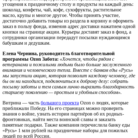
угощения к праздничному столу и продукты на каждый день:
шоколад, конфеты, чай, кофе, сухофрукты, растительное
масло, крупы и многое другое. Чтобы принять участие,
достаточно добавить товары из раздела в корзину и оформить
заказ в пользу фонда, изменив адрес доставки нажатием одной
кнопки на странице акции. Курьеры доставят заказ в фонд, а
сотрудники организации передадут посылки нуждающимся
бабушкам и дедушкам.
Елена Чернина, руководитель благотворительной
программы Ozon Забота:
«Хочется, чтобы рядом с
ветеранами и пожилыми людьми было больше заслуженного
внимания и человеческого тепла. Вместе с банком еды «Русь»
мы запустили акцию, которая позволит каждому человеку, где
бы он ни находился, подключиться к доброму делу: собрать
посылку заботы и тем самым лично выразить благодарность
старшему поколению — простым и удобным способом».
Витрина — часть
большого проекта
Ozon о людях, которые
приближали Победу. На его страницах можно проверить
знания о войне, узнать истории партнёров об их родных-
фронтовиках, найти места воинской славы и заказать
памятные подарки. Также компания перечислила банку еды
«Русь» 1 млн рублей на праздничные наборы для пожилых
людей по всей России.