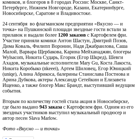
комиков, и блогеров в 8 городах России: Москве, Санкт-
Петербурге, Нижнем Новгороде, Казани, Екатеринбурге,
Новосибирске, Саратове и Владивостоке.
24 сентября во флагманском предприятии «Вкусно — и
точка» на Пушкинской площади звездные гости встали за
прилавок и выдали более
1200 заказов
с Картофелем фри.
Участие приняли комики Антон Шастун, Дмитрий Позов,
Дима Коваль, Филипп Воронин, Надя Джабраилова, Саша
Малой, Варвара Щербакова, Карина Мейханаджян, блогеры
Wylsacom, Никита Сударь, Егорик (Егор Шкред), Шевги
Ахадов, музыкальные исполнители Mary Gu, Коста Лакоста,
Никита Коробыко (nkeeei), Артем Шиловец, Егор Юницкий
(uniqe), Алина Абрикоса, балерины Станислава Постнова и
Арина Дубкова, актеры Александр Сетейкин и Елизавета
Ищенко, а также блогер Макс Брандт, выступивший ведущим
события.
Вторым по количеству гостей стала акция в Новосибирске,
где было выдано
943 заказа
с Картофелем фри. Одним из его
звездных участников выступил музыкальный продюсер и
автор песен Slava Marlow.
Фото «Вкусно — и точка»