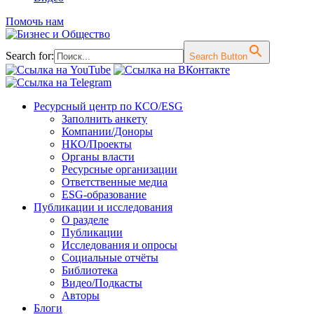
Помочь нам
Search for:
Search Button
Перейти
Ресурсный центр по КСО/ESG
к
Заполнить анкету
содержимому
Компании/Доноры
НКО/Проекты
Органы власти
Ресурсные организации
Ответственные медиа
ESG-образование
Публикации и исследования
О разделе
Публикации
Исследования и опросы
Социальные отчёты
Библиотека
Видео/Подкасты
Авторы
Блоги